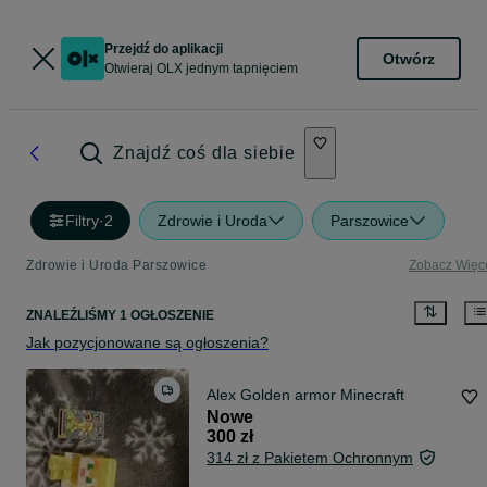
Przejdź do aplikacji
Otwórz
Otwieraj OLX jednym tapnięciem
Znajdź coś dla siebie
Filtry
·
2
Zdrowie i Uroda
Parszowice
Zdrowie i Uroda Parszowice
Zobacz Więc
ZNALEŹLIŚMY 1 OGŁOSZENIE
Jak pozycjonowane są ogłoszenia?
Alex Golden armor Minecraft
Nowe
300 zł
314 zł z Pakietem Ochronnym