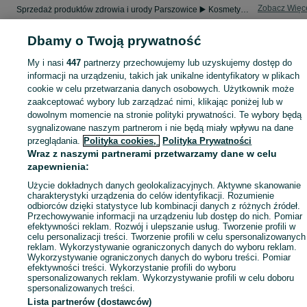
Zobacz Więc
Sprzedaż produktów zdrowia i urody Parszowice ▶️ Kosmetyki, perfumy, sprzęt medyczny ✅ Nowe i używane w najlepszych cenach ☝ Znajdź ogłoszenia na OLX.pl!
Dbamy o Twoją prywatność
Mapa kategorii
My i nasi
447
partnerzy przechowujemy lub uzyskujemy dostęp do
Mapa miejscowości
informacji na urządzeniu, takich jak unikalne identyfikatory w plikach
Mapa ministron
cookie w celu przetwarzania danych osobowych. Użytkownik może
Popularne wyszukiwania
zaakceptować wybory lub zarządzać nimi, klikając poniżej lub w
dowolnym momencie na stronie polityki prywatności. Te wybory będą
sygnalizowane naszym partnerom i nie będą miały wpływu na dane
przeglądania.
Polityka cookies,
Polityka Prywatności
Wraz z naszymi partnerami przetwarzamy dane w celu
zapewnienia:
Użycie dokładnych danych geolokalizacyjnych. Aktywne skanowanie
charakterystyki urządzenia do celów identyfikacji. Rozumienie
odbiorców dzięki statystyce lub kombinacji danych z różnych źródeł.
Przechowywanie informacji na urządzeniu lub dostęp do nich. Pomiar
efektywności reklam. Rozwój i ulepszanie usług. Tworzenie profili w
celu personalizacji treści. Tworzenie profili w celu spersonalizowanych
reklam. Wykorzystywanie ograniczonych danych do wyboru reklam.
Wykorzystywanie ograniczonych danych do wyboru treści. Pomiar
efektywności treści. Wykorzystanie profili do wyboru
spersonalizowanych reklam. Wykorzystywanie profili w celu doboru
spersonalizowanych treści.
Lista partnerów (dostawców)