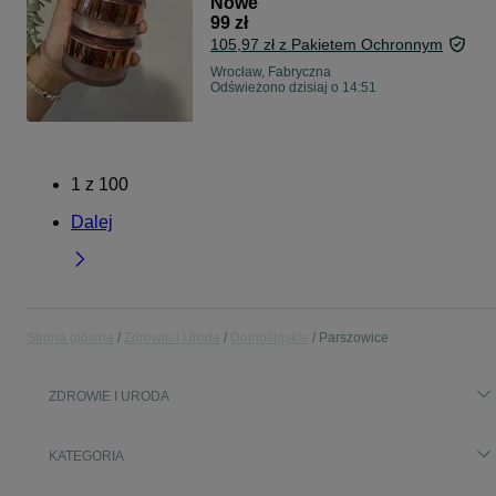
Nowe
99 zł
105,97 zł z Pakietem Ochronnym
Wrocław, Fabryczna
Odświeżono dzisiaj o 14:51
1
z
100
Dalej
Strona główna
Zdrowie i Uroda
Dolnośląskie
Parszowice
ZDROWIE I URODA
KATEGORIA