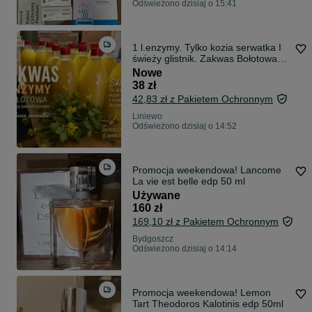
Odświeżono dzisiaj o 15:41
1 l.enzymy. Tylko kozia serwatka I
świeży glistnik. Zakwas Bołotowa
wg Barbary Kazana
Nowe
38 zł
42,83 zł z Pakietem Ochronnym
Liniewo
Odświeżono dzisiaj o 14:52
Promocja weekendowa! Lancome
La vie est belle edp 50 ml
Używane
160 zł
169,10 zł z Pakietem Ochronnym
Bydgoszcz
Odświeżono dzisiaj o 14:14
Promocja weekendowa! Lemon
Tart Theodoros Kalotinis edp 50ml