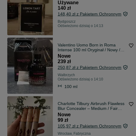
Używane
140 zł
148,40 zł z Pakietem Ochronnym
Bydgoszcz
Odświeżono dzisiaj o 14:13
Valentino Uomo Born in Roma
Dostawa gratis
Intense 100 ml Oryginał / Nowy /
Pełny flakon / Paragon /
Nowe
Nieużywany
239 zł
250,87 zł z Pakietem Ochronnym
Wałbrzych
Odświeżono dzisiaj o 14:10
100 ml
Charlotte Tilbury Airbrush Flawless
Dostawa gratis
Blur Concealer – Medium / Fair
Medium – nowy, oryginalny
Nowe
99 zł
105,97 zł z Pakietem Ochronnym
Wrocław, Fabryczna