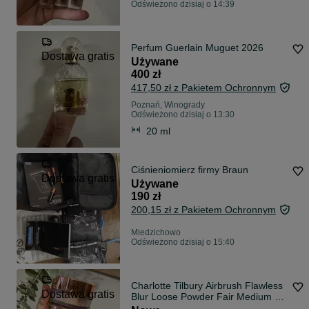
Odświeżono dzisiaj o 14:39
Perfum Guerlain Muguet 2026
Dostawa gratis
Używane
400 zł
417,50 zł z Pakietem Ochronnym
Poznań, Winogrady
Odświeżono dzisiaj o 13:30
20 ml
Ciśnieniomierz firmy Braun
Dostawa gratis
Używane
190 zł
200,15 zł z Pakietem Ochronnym
Miedzichowo
Odświeżono dzisiaj o 15:40
Charlotte Tilbury Airbrush Flawless
Dostawa gratis
Blur Loose Powder Fair Medium –
Nowy, Oryginalny