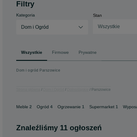
Filtry
Kategoria
Stan
Wszystkie
Dom i Ogród
Wszystkie
Firmowe
Prywatne
Dom i ogród Parszowice
Strona główna
Dom i Ogród
Dolnośląskie
Parszowice
Meble
2
Ogród
4
Ogrzewanie
1
Supermarket
1
Wyposa
Znaleźliśmy 11 ogłoszeń