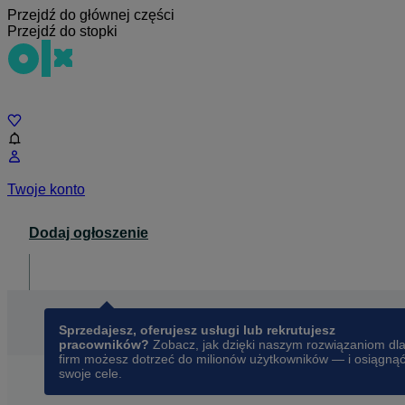
Przejdź do głównej części
Przejdź do stopki
Czat
Twoje konto
Dodaj ogłoszenie
Dla biznesu
opens in a new tab
Sprzedajesz, oferujesz usługi lub rekrutujesz
pracowników?
Zobacz, jak dzięki naszym rozwiązaniom dl
firm możesz dotrzeć do milionów użytkowników — i osiągną
swoje cele.