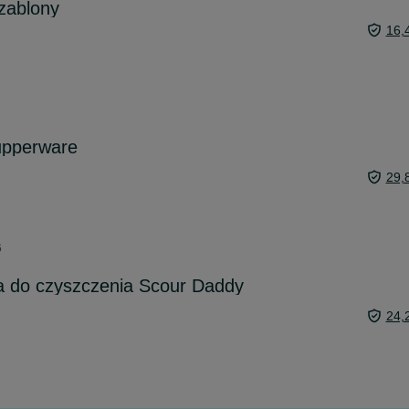
szablony
16,
upperware
29,
6
a do czyszczenia Scour Daddy
24,