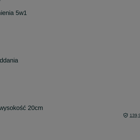
6
ienia 5w1
oddania
 wysokość 20cm
139,