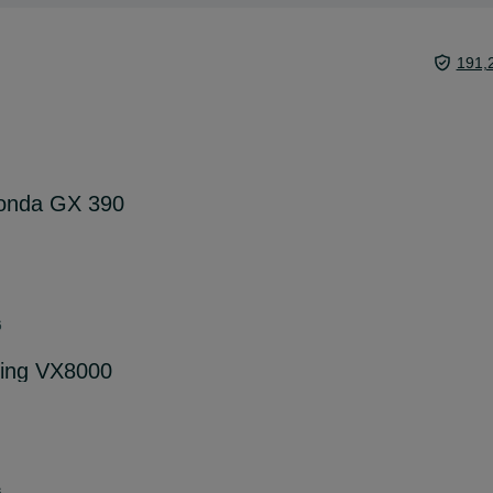
191,
Honda GX 390
6
king VX8000