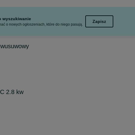
to wyszukiwanie
Zapisz
ać o nowych ogłoszeniach, które do niego pasują.
dwusuwowy
C 2.8 kw