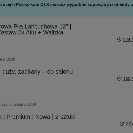
 ale dzięki Przesyłkom OLX możesz wygodnie kupować przedmioty z 
wa Piła Łańcuchowa 12" |
Zestaw 2x Aku + Walizka
224,
aj o 10:28
 duży, zadbany – do salonu
160,
wieżono dzisiaj o 10:39
| Premium | Nowa | 2 sztuki
2 9