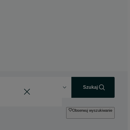
Odległość
+0 km
Szukaj
Obserwuj wyszukiwanie