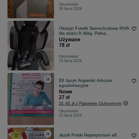
Okuniowiec
26 lipca 2026
Okazja! Fotelik Samochodowy RIVA
dla dzieci 9-36kg. Pełna
Specyfikacja
Używane
78 zł
Okuniowiec
25 lipca 2026
E8 Język Angielski Arkusze
egzaminacyjne
Nowe
27 zł
31,45 zł z Pakietem Ochronnym
Okuniowiec
25 lipca 2026
Język Polski Repetytorium e8