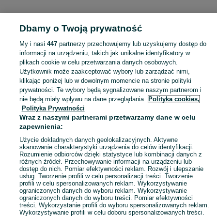
Dbamy o Twoją prywatność
Strona główna
Podlaskie
Okuniowiec
My i nasi
447
partnerzy przechowujemy lub uzyskujemy dostęp do
informacji na urządzeniu, takich jak unikalne identyfikatory w
KATEGORIA
plikach cookie w celu przetwarzania danych osobowych.
Użytkownik może zaakceptować wybory lub zarządzać nimi,
Skorzystaj z największego serwisu ogłoszeniowego - Okuniowiec i okolice! Kupuj to, czego pragniesz i sprzedawaj to, czego już nie potrzebujesz!
Zobacz Więc
klikając poniżej lub w dowolnym momencie na stronie polityki
prywatności. Te wybory będą sygnalizowane naszym partnerom i
nie będą miały wpływu na dane przeglądania.
Polityka cookies,
Mapa kategorii
Polityka Prywatności
Mapa miejscowości
Wraz z naszymi partnerami przetwarzamy dane w celu
zapewnienia:
Mapa ministron
Popularne wyszukiwania
Użycie dokładnych danych geolokalizacyjnych. Aktywne
skanowanie charakterystyki urządzenia do celów identyfikacji.
Rozumienie odbiorców dzięki statystyce lub kombinacji danych z
różnych źródeł. Przechowywanie informacji na urządzeniu lub
dostęp do nich. Pomiar efektywności reklam. Rozwój i ulepszanie
usług. Tworzenie profili w celu personalizacji treści. Tworzenie
profili w celu spersonalizowanych reklam. Wykorzystywanie
ograniczonych danych do wyboru reklam. Wykorzystywanie
ograniczonych danych do wyboru treści. Pomiar efektywności
treści. Wykorzystanie profili do wyboru spersonalizowanych reklam.
Wykorzystywanie profili w celu doboru spersonalizowanych treści.