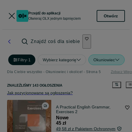
Przejdź do aplikacji
Otwórz
Otwieraj OLX jednym tapnięciem
Znajdź coś dla siebie
Filtry
·
1
Wybierz kategorię
Okuniowiec
Dla Ciebie wszystko - Okuniowiec i okolice! - Strona 5
Zobacz Więc
ZNALEŹLIŚMY 143 OGŁOSZENIA
Jak pozycjonowane są ogłoszenia?
A Practical English Grammar,
Exercises 2
Nowe
45 zł
49,58 zł z Pakietem Ochronnym