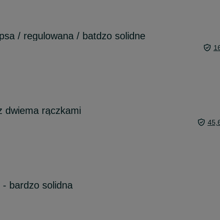
psa / regulowana / batdzo solidne
1
 z dwiema rączkami
45,
- bardzo solidna