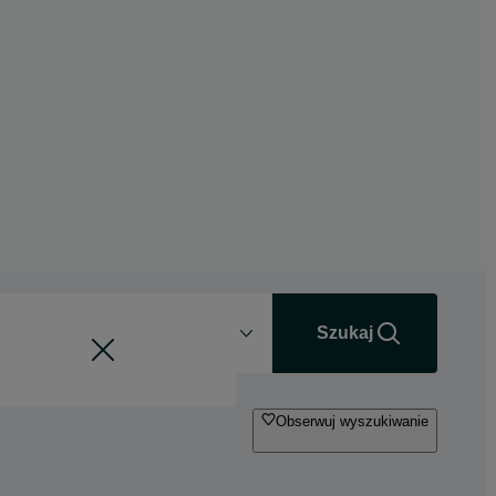
Odległość
+0 km
Szukaj
Obserwuj wyszukiwanie