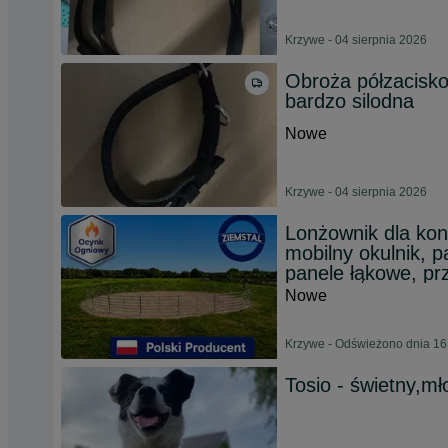
Krzywe - 04 sierpnia 2026
Obroża półzacisko
bardzo silodna
Nowe
Krzywe - 04 sierpnia 2026
Lonżownik dla kon
mobilny okulnik, 
panele łąkowe, pr
Nowe
Krzywe - Odświeżono dnia 16
Tosio - świetny,mł