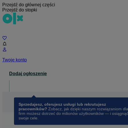
Przejdź do głównej części
Przejdź do stopki
Czat
Twoje konto
Dodaj ogłoszenie
Dla biznesu
opens in a new tab
Sprzedajesz, oferujesz usługi lub rekrutujesz
pracowników?
Zobacz, jak dzięki naszym rozwiązaniom dl
firm możesz dotrzeć do milionów użytkowników — i osiągną
swoje cele.