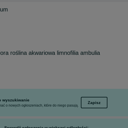
ium
lora roślina akwariowa limnofilia ambulia
to wyszukiwanie
Zapisz
ać o nowych ogłoszeniach, które do niego pasują.
Sprawdź ogłoszenia w większej odległości: