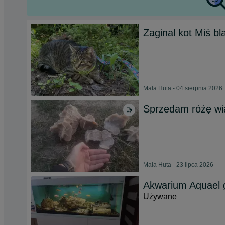
Zaginal kot Miś
Mała Huta - 04 sierpnia 2026
Sprzedam różę wi
Mała Huta - 23 lipca 2026
Akwarium Aquael g
Używane