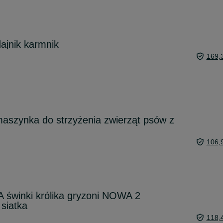
ajnik karmnik
169,
aszynka do strzyżenia zwierząt psów z
106,
 świnki królika gryzoni NOWA 2
siatka
118,