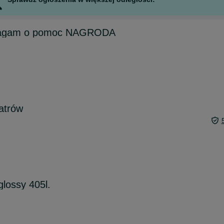
 blagam o pomoc NAGRODA
atrów
lossy 405l.