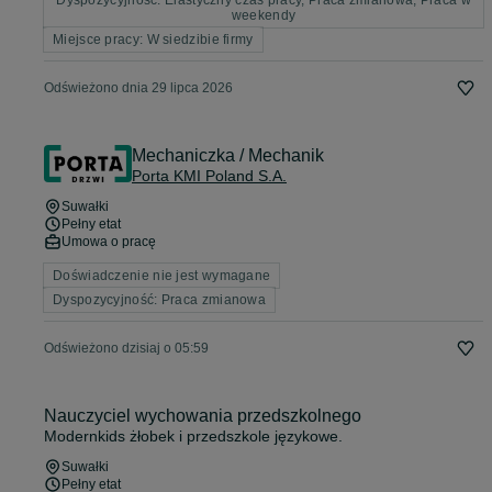
Dyspozycyjność: Elastyczny czas pracy, Praca zmianowa, Praca w
weekendy
Miejsce pracy: W siedzibie firmy
Odświeżono dnia 29 lipca 2026
Mechaniczka / Mechanik
Porta KMI Poland S.A.
Suwałki
Pełny etat
Umowa o pracę
Doświadczenie nie jest wymagane
Dyspozycyjność: Praca zmianowa
Odświeżono dzisiaj o 05:59
Nauczyciel wychowania przedszkolnego
Modernkids żłobek i przedszkole językowe.
Suwałki
Pełny etat