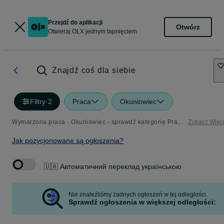
Przejdź do aplikacji
Otwórz
Otwieraj OLX jednym tapnięciem
Znajdź coś dla siebie
Filtry
·
2
Praca
Okuniowiec
Wymarzona praca - Okuniowiec - sprawdź kategorię Praca
Zobacz Więc
Jak pozycjonowane są ogłoszenia?
🇺🇦 Автоматичний переклад українською
Nie znaleźliśmy żadnych ogłoszeń w tej odległości.
Sprawdź ogłoszenia w większej odległości: