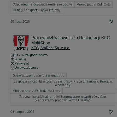
Odpowiednie doświadczenie zawodowe
Prawo jazdy: Kat. C+E
Zasięg transportu: Tylko krajowy
25 lipca 2026
Pracownik/Pracowniczka Restauracji KFC
MultiShop
KFC, AmRest Sp. z o.o.
31 - 32 zł / godz. brutto
Suwałki
Pełny etat
Umowa zlecenie
Doświadczenie nie jest wymagane
Dyspozycyjność: Elastyczny czas pracy, Praca zmianowa, Praca w
weekendy
Miejsce pracy: W siedzibie firmy
Pracownicy z Ukrainy: 🇺🇦 Запрошуємо людей з України
(Zapraszamy pracowników z Ukrainy)
04 sierpnia 2026