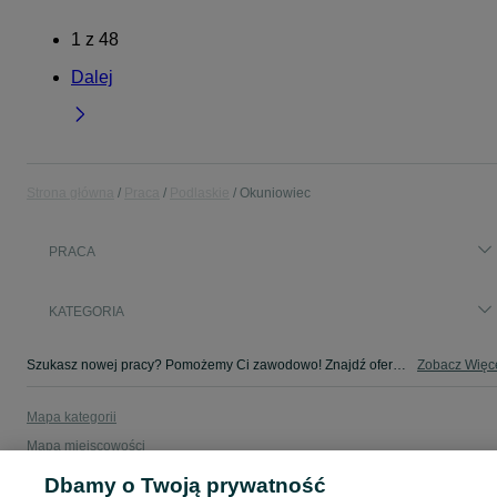
1
z
48
Dalej
Strona główna
Praca
Podlaskie
Okuniowiec
PRACA
KATEGORIA
Szukasz nowej pracy? Pomożemy Ci zawodowo! Znajdź ofertę dla siebie w kategorii Praca na OLX - Okuniowiec i okolice!
Zobacz Więc
Mapa kategorii
Mapa miejscowości
Mapa ministron
Dbamy o Twoją prywatność