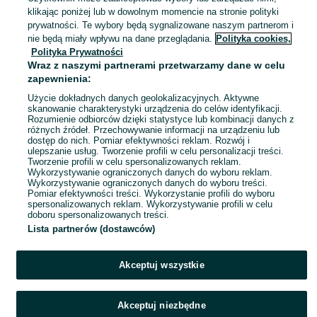
Szczecin, Centrum
klikając poniżej lub w dowolnym momencie na stronie polityki
Dzisiaj o 10:02
prywatności. Te wybory będą sygnalizowane naszym partnerom i
nie będą miały wpływu na dane przeglądania.
Polityka cookies,
Polityka Prywatności
Szkło hartowane na aparat do
Wraz z naszymi partnerami przetwarzamy dane w celu
Apple Iphone 11 Pro Max
zapewnienia:
5 zł
8,68 zł z Pakietem Ochronnym
Użycie dokładnych danych geolokalizacyjnych. Aktywne
skanowanie charakterystyki urządzenia do celów identyfikacji.
Rozumienie odbiorców dzięki statystyce lub kombinacji danych z
Szczecin, Centrum
różnych źródeł. Przechowywanie informacji na urządzeniu lub
Dzisiaj o 10:02
dostęp do nich. Pomiar efektywności reklam. Rozwój i
ulepszanie usług. Tworzenie profili w celu personalizacji treści.
Tworzenie profili w celu spersonalizowanych reklam.
Wykorzystywanie ograniczonych danych do wyboru reklam.
1
2
3
...
88
Wykorzystywanie ograniczonych danych do wyboru treści.
Pomiar efektywności treści. Wykorzystanie profili do wyboru
spersonalizowanych reklam. Wykorzystywanie profili w celu
doboru spersonalizowanych treści.
Lista partnerów (dostawców)
Akceptuj wszystkie
Akceptuj niezbędne