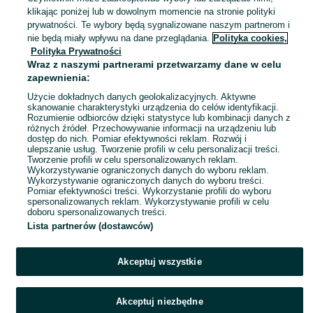
Szczecin, Centrum
klikając poniżej lub w dowolnym momencie na stronie polityki
05 sierpnia 2026
prywatności. Te wybory będą sygnalizowane naszym partnerom i
nie będą miały wpływu na dane przeglądania.
Polityka cookies,
Polityka Prywatności
Etui z klapką do Apple Iphone 13
Wraz z naszymi partnerami przetwarzamy dane w celu
Pro kolor: czerwony
zapewnienia:
7,50 zł
11,75 zł z Pakietem Ochronnym
Użycie dokładnych danych geolokalizacyjnych. Aktywne
skanowanie charakterystyki urządzenia do celów identyfikacji.
Rozumienie odbiorców dzięki statystyce lub kombinacji danych z
Szczecin, Centrum
różnych źródeł. Przechowywanie informacji na urządzeniu lub
05 sierpnia 2026
dostęp do nich. Pomiar efektywności reklam. Rozwój i
ulepszanie usług. Tworzenie profili w celu personalizacji treści.
Tworzenie profili w celu spersonalizowanych reklam.
Wykorzystywanie ograniczonych danych do wyboru reklam.
1
2
3
...
89
Wykorzystywanie ograniczonych danych do wyboru treści.
Pomiar efektywności treści. Wykorzystanie profili do wyboru
spersonalizowanych reklam. Wykorzystywanie profili w celu
doboru spersonalizowanych treści.
Lista partnerów (dostawców)
Akceptuj wszystkie
Akceptuj niezbędne