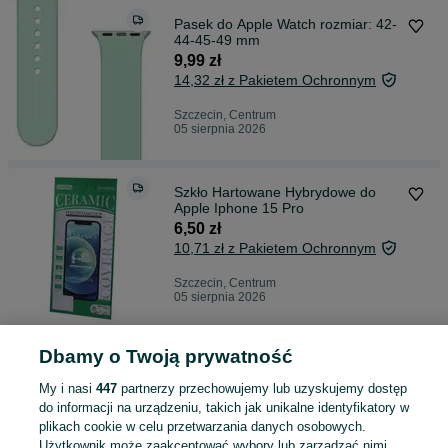
Pasek do Apple Watch rozmiar: 42-
44-45-49 mm
9,99 zł
14,32 zł z Pakietem Ochronnym
Szczecin, Centrum
05 sierpnia 2026
Szkło Hartowane Hybrydowe do
Apple Iphone 15 Pro
6,50 zł
10,71 zł z Pakietem Ochronnym
Szczecin, Centrum
05 sierpnia 2026
Dbamy o Twoją prywatność
Szkło Hartowane do Apple Iphone
15
My i nasi
447
partnerzy przechowujemy lub uzyskujemy dostęp
7,99 zł
do informacji na urządzeniu, takich jak unikalne identyfikatory w
12,25 zł z Pakietem Ochronnym
plikach cookie w celu przetwarzania danych osobowych.
Użytkownik może zaakceptować wybory lub zarządzać nimi,