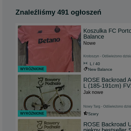
Znaleźliśmy 491 ogłoszeń
Koszulka FC Porto
Balance
Nowe
Krotoszyn - Odświeżono dzisia
L / 40
WYRÓŻNIONE
New Balance
ROSE Backroad AL
L (185-191cm) FV
Jak nowe
Nowy Targ - Odświeżono dzisi
WYRÓŻNIONE
Szary
ROSE Backroad U
piękny bestseller