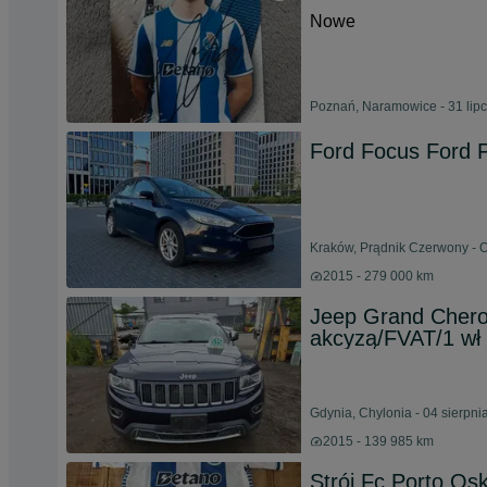
Nowe
Poznań, Naramowice - 31 lip
Ford Focus Ford F
Kraków, Prądnik Czerwony - 
2015 - 279 000 km
Jeep Grand Chero
akcyzą/FVAT/1 wł 
Gdynia, Chylonia - 04 sierpni
2015 - 139 985 km
Strój Fc Porto Os