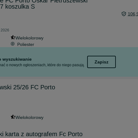
 FC Porto Oskar Pietruszewski
77 koszulka S
106,
a 2026
Wielokolorowy
Poliester
to wyszukiwanie
Zapisz
ać o nowych ogłoszeniach, które do niego pasują.
wski 25/26 FC Porto
Wielokolorowy
i karta z autografem Fc Porto