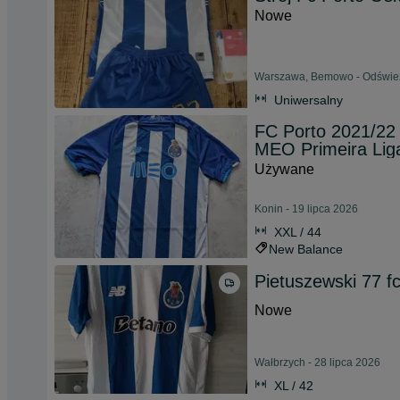
Nowe
Warszawa, Bemowo - Odśwież
Uniwersalny
FC Porto 2021/22
MEO Primeira Liga 
Używane
Konin - 19 lipca 2026
XXL / 44
New Balance
Pietuszewski 77 f
Nowe
Wałbrzych - 28 lipca 2026
XL / 42