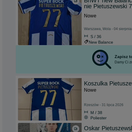
BnWT new Balance
nie Pietuszewski 
Nowe
Warszawa, Wola - 04 sierpni
S / 36
New Balance
Zapisz 
Damy Ci zn
Koszulka Pietusze
Nowe
Rzeszów - 31 lipca 2026
M / 38
Poliester
Oskar Pietuszewsk