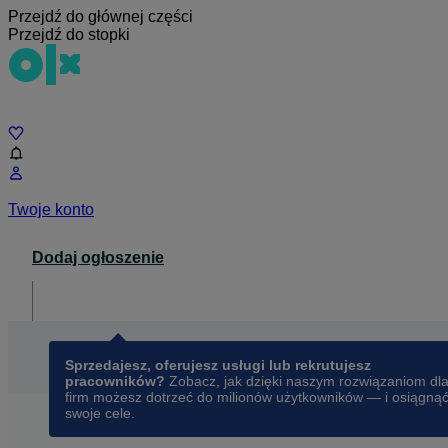
Przejdź do głównej części
Przejdź do stopki
Czat
Twoje konto
Dodaj ogłoszenie
Dla biznesu
opens in a new tab
Sprzedajesz, oferujesz usługi lub rekrutujesz
pracowników?
Zobacz, jak dzięki naszym rozwiązaniom dl
firm możesz dotrzeć do milionów użytkowników — i osiągną
swoje cele.