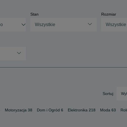
Stan
Rozmiar
Wszystkie
Wszystkie
Sortuj:
Wyb
3
Motoryzacja
38
Dom i Ogród
6
Elektronika
218
Moda
63
Rol