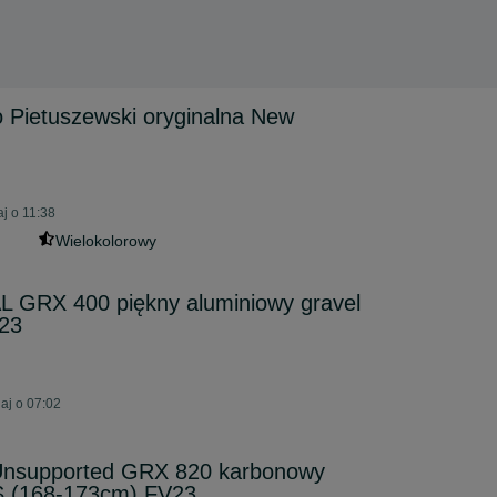
 Pietuszewski oryginalna New
j o 11:38
Wielokolorowy
 GRX 400 piękny aluminiowy gravel
23
aj o 07:02
nsupported GRX 820 karbonowy
 S (168-173cm) FV23