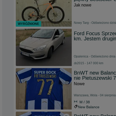
Jak nowe
Nowy Targ - Odświeżono dzisi
WYRÓŻNIONE
Ford Focus Sprze
km. Jestem drugim
Opalenica - Odświeżono dnia 
2015 - 147 000 km
BnWT new Balance
nie Pietuszewski 
Nowe
Warszawa, Wola - 04 sierpni
M / 38
New Balance