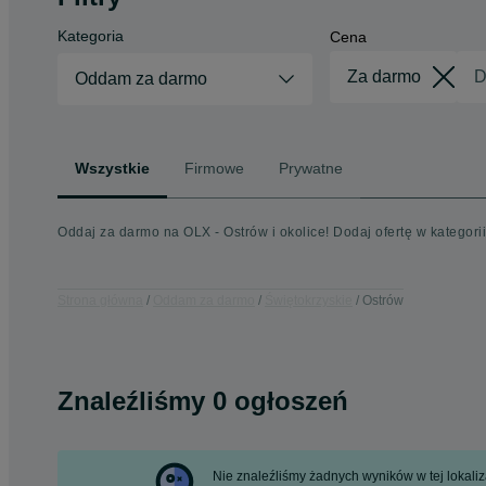
Kategoria
Cena
Oddam za darmo
Wszystkie
Firmowe
Prywatne
Oddaj za darmo na OLX - Ostrów i okolice! Dodaj ofertę w katego
Strona główna
Oddam za darmo
Świętokrzyskie
Ostrów
Znaleźliśmy 0 ogłoszeń
Nie znaleźliśmy żadnych wyników w tej lokaliza