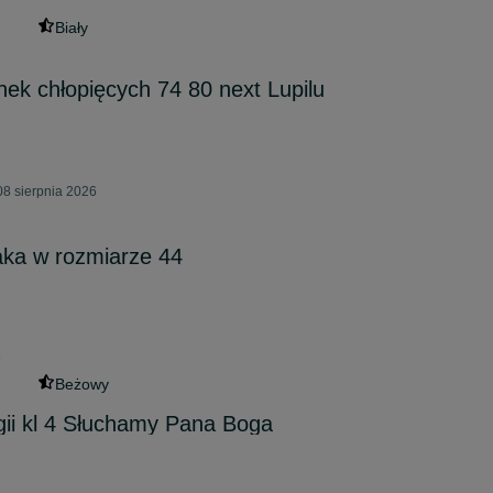
Biały
ek chłopięcych 74 80 next Lupilu
08 sierpnia 2026
aka w rozmiarze 44
6
Beżowy
igii kl 4 Słuchamy Pana Boga