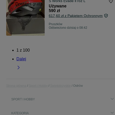
S Works Evade ll roz L
Dostawa gratis
Używane
590 zł
617,60 zł z Pakietem Ochronnym
Pruszków
Odświeżono dzisiaj o 08:42
1
z
100
Dalej
Strona główna
Sport i Hobby
Świętokrzyskie
Ostrów
SPORT I HOBBY
KATEGORIA