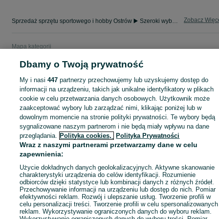
Zobacz Więc
Sprzedaż sprzętu sportowego i hobby Ostrów ▶️ Szeroki wybór produktów ✅ Nowe i używane w atrakcyjnych cenach ✌ Sprawdź ogłoszenia na OLX.pl!
Mapa kategorii
Mapa miejscowości
Dbamy o Twoją prywatność
Mapa ministron
My i nasi
447
partnerzy przechowujemy lub uzyskujemy dostęp do
Popularne wyszukiwania
informacji na urządzeniu, takich jak unikalne identyfikatory w plikach
cookie w celu przetwarzania danych osobowych. Użytkownik może
zaakceptować wybory lub zarządzać nimi, klikając poniżej lub w
dowolnym momencie na stronie polityki prywatności. Te wybory będą
sygnalizowane naszym partnerom i nie będą miały wpływu na dane
przeglądania.
Polityka cookies,
Polityka Prywatności
Wraz z naszymi partnerami przetwarzamy dane w celu
zapewnienia:
Użycie dokładnych danych geolokalizacyjnych. Aktywne skanowanie
charakterystyki urządzenia do celów identyfikacji. Rozumienie
odbiorców dzięki statystyce lub kombinacji danych z różnych źródeł.
Przechowywanie informacji na urządzeniu lub dostęp do nich. Pomiar
efektywności reklam. Rozwój i ulepszanie usług. Tworzenie profili w
celu personalizacji treści. Tworzenie profili w celu spersonalizowanych
reklam. Wykorzystywanie ograniczonych danych do wyboru reklam.
Wykorzystywanie ograniczonych danych do wyboru treści. Pomiar