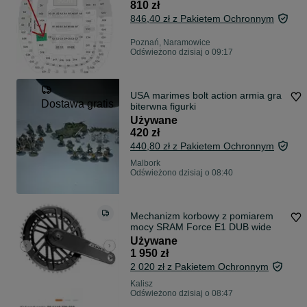
Warszawie, Sektor: V01, rząd 5
810 zł
846,40 zł z Pakietem Ochronnym
Poznań, Naramowice
Odświeżono dzisiaj o 09:17
USA marimes bolt action armia gra
Dostawa gratis
biterwna figurki
Używane
420 zł
440,80 zł z Pakietem Ochronnym
Malbork
Odświeżono dzisiaj o 08:40
Mechanizm korbowy z pomiarem
mocy SRAM Force E1 DUB wide
Używane
1 950 zł
2 020 zł z Pakietem Ochronnym
Kalisz
Odświeżono dzisiaj o 08:47