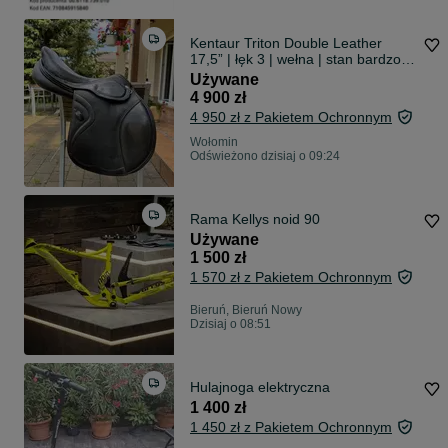
Kentaur Triton Double Leather
17,5” | łęk 3 | wełna | stan bardzo
dobry
Używane
4 900 zł
4 950 zł z Pakietem Ochronnym
Wołomin
Odświeżono dzisiaj o 09:24
Rama Kellys noid 90
Używane
1 500 zł
1 570 zł z Pakietem Ochronnym
Bieruń, Bieruń Nowy
Dzisiaj o 08:51
Hulajnoga elektryczna
1 400 zł
1 450 zł z Pakietem Ochronnym