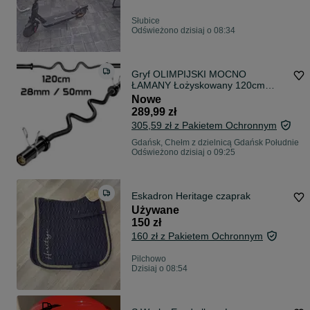
Słubice
Odświeżono dzisiaj o 08:34
Gryf OLIMPIJSKI MOCNO
ŁAMANY Łożyskowany 120cm
50mm SZTANGA olimpijska GDA
Nowe
289,99 zł
305,59 zł z Pakietem Ochronnym
Gdańsk, Chełm z dzielnicą Gdańsk Południe
Odświeżono dzisiaj o 09:25
Eskadron Heritage czaprak
Używane
150 zł
160 zł z Pakietem Ochronnym
Pilchowo
Dzisiaj o 08:54