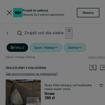
Przejdź do aplikacji
Otwórz
Otwieraj OLX jednym tapnięciem
Znajdź coś dla siebie
Filtry
·
2
Sport i Hobby
Ostrów
Sport i Hobby Ostrów
Zobacz Więc
ZNALEŹLIŚMY 4 OGŁOSZENIA
Jak pozycjonowane są ogłoszenia?
Duży fotel wiszący xxl huśtawka
nowa super cena
Nowe
399 zł