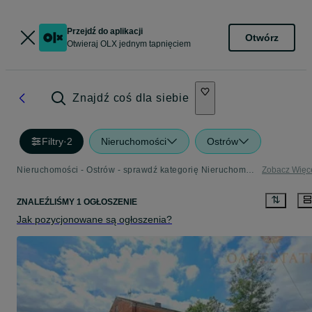
Przejdź do aplikacji
Otwórz
Otwieraj OLX jednym tapnięciem
Znajdź coś dla siebie
Filtry
·
2
Nieruchomości
Ostrów
Nieruchomości - Ostrów - sprawdź kategorię Nieruchomości
Zobacz Więc
ZNALEŹLIŚMY 1 OGŁOSZENIE
Jak pozycjonowane są ogłoszenia?