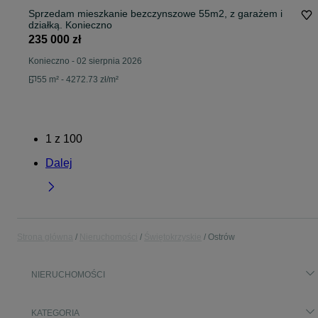
Sprzedam mieszkanie bezczynszowe 55m2, z garażem i
działką. Konieczno
235 000 zł
Konieczno
-
02 sierpnia 2026
55 m² - 4272.73 zł/m²
1
z
100
Dalej
Strona główna
Nieruchomości
Świętokrzyskie
Ostrów
NIERUCHOMOŚCI
KATEGORIA