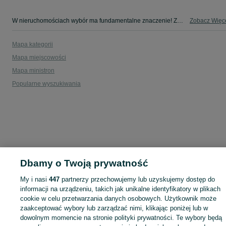
W nieruchomościach wybór ma fundamentalne znaczenie! Znajdź wymarzony lokal w kategorii Nieruchomości na OLX - Ostrów i okolice!
Zobacz Więc
Mapa kategorii
Mapa miejscowości
Mapa ministron
Popularne wyszukiwania
Dbamy o Twoją prywatność
My i nasi
447
partnerzy przechowujemy lub uzyskujemy dostęp do
informacji na urządzeniu, takich jak unikalne identyfikatory w plikach
cookie w celu przetwarzania danych osobowych. Użytkownik może
zaakceptować wybory lub zarządzać nimi, klikając poniżej lub w
dowolnym momencie na stronie polityki prywatności. Te wybory będą