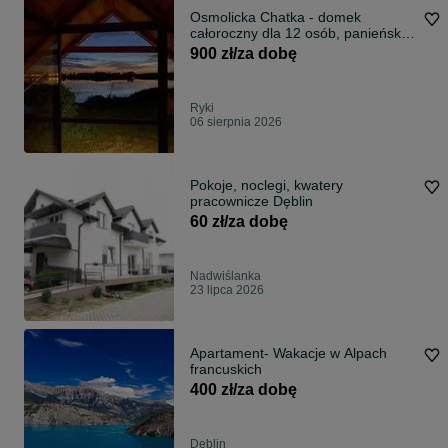
Osmolicka Chatka - domek
całoroczny dla 12 osób, panieńskie,
kawalerskie, jacuzzi
900 zł/za dobę
Ryki
06 sierpnia 2026
Pokoje, noclegi, kwatery
pracownicze Dęblin
60 zł/za dobę
Nadwiślanka
23 lipca 2026
Apartament- Wakacje w Alpach
francuskich
400 zł/za dobę
Dęblin