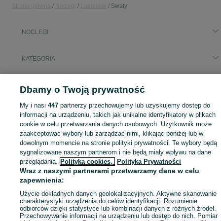
Strona główna
Noclegi
Lubelskie
Swaty
NOCLEGI
KATEGORIA
Zasłużony urlop spędzaj na przyjemnościach! Znajdź idealne miejsce na wypoczynek w kategorii Noclegi na OLX - Swaty i okolice!
Zobacz Więc
Dbamy o Twoją prywatność
My i nasi
447
partnerzy przechowujemy lub uzyskujemy dostęp do
Mapa kategorii
informacji na urządzeniu, takich jak unikalne identyfikatory w plikach
Mapa miejscowości
cookie w celu przetwarzania danych osobowych. Użytkownik może
Mapa ministron
zaakceptować wybory lub zarządzać nimi, klikając poniżej lub w
dowolnym momencie na stronie polityki prywatności. Te wybory będą
Popularne wyszukiwania
sygnalizowane naszym partnerom i nie będą miały wpływu na dane
przeglądania.
Polityka cookies,
Polityka Prywatności
Wraz z naszymi partnerami przetwarzamy dane w celu
zapewnienia:
Użycie dokładnych danych geolokalizacyjnych. Aktywne skanowanie
charakterystyki urządzenia do celów identyfikacji. Rozumienie
odbiorców dzięki statystyce lub kombinacji danych z różnych źródeł.
Przechowywanie informacji na urządzeniu lub dostęp do nich. Pomiar