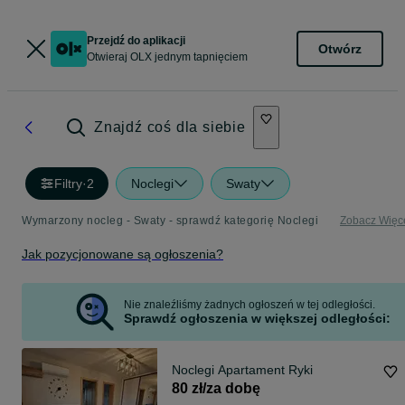
Przejdź do aplikacji
Otwórz
Otwieraj OLX jednym tapnięciem
Znajdź coś dla siebie
Filtry
·
2
Noclegi
Swaty
Wymarzony nocleg - Swaty - sprawdź kategorię Noclegi
Zobacz Więc
Jak pozycjonowane są ogłoszenia?
Nie znaleźliśmy żadnych ogłoszeń w tej odległości.
Sprawdź ogłoszenia w większej odległości:
Noclegi Apartament Ryki
80 zł/za dobę