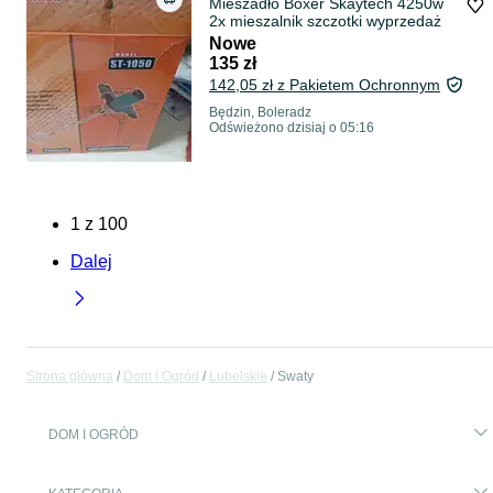
Mieszadło Boxer Skaytech 4250w
2x mieszalnik szczotki wyprzedaż
Nowe
135 zł
142,05 zł z Pakietem Ochronnym
Będzin, Boleradz
Odświeżono dzisiaj o 05:16
1
z
100
Dalej
Strona główna
Dom i Ogród
Lubelskie
Swaty
DOM I OGRÓD