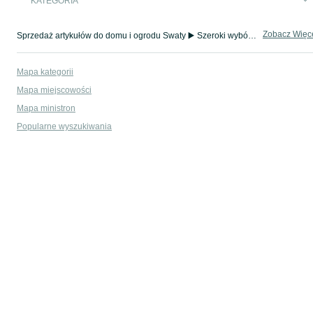
KATEGORIA
Zobacz Więc
Sprzedaż artykułów do domu i ogrodu Swaty ▶️ Szeroki wybór modeli i materiałów ✅ Nowe i używane w atrakcyjnych cenach ☝ Sprawdź oferty na OLX.pl!
Mapa kategorii
Mapa miejscowości
Mapa ministron
Popularne wyszukiwania