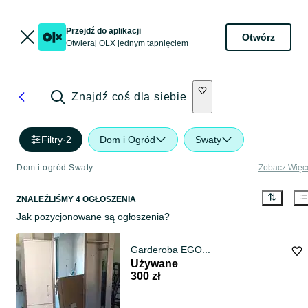
Przejdź do aplikacji
Otwórz
Otwieraj OLX jednym tapnięciem
Znajdź coś dla siebie
Filtry
·
2
Dom i Ogród
Swaty
Dom i ogród Swaty
Zobacz Więc
ZNALEŹLIŚMY 4 OGŁOSZENIA
Jak pozycjonowane są ogłoszenia?
Garderoba EGO...
Używane
300 zł