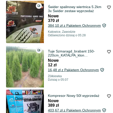
Świder spalinowy wiertnica 5.2km
3x Świder zestaw wyprzedaż
Nowe
370 zł
384,10 zł z Pakietem Ochronnym
Katowice, Zawodzie
Odświeżono dzisiaj o 05:28
Tuje Szmaragd_brabant 150-
220cm_KATALPA_klon
globosum_LAUROWISNIA_wierzba
Nowe
pleciona_hortensje
12 zł
16,48 zł z Pakietem Ochronnym
Żółkiewka
Dzisiaj o 05:07
Kompresor Nowy 50l wyprzedaż
Dostawa gratis
Nowe
389 zł
403,67 zł z Pakietem Ochronnym