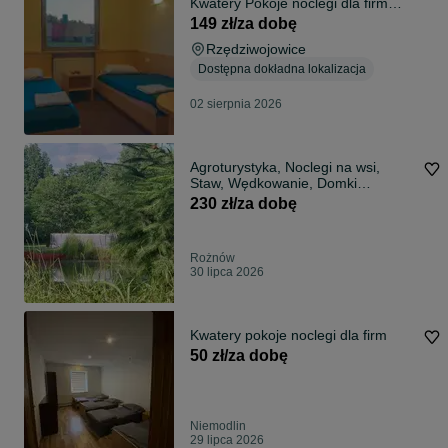
Kwatery Pokoje noclegi dla firm
24/7
149 zł/za dobę
Rzędziwojowice
Dostępna dokładna lokalizacja
02 sierpnia 2026
Agroturystyka, Noclegi na wsi,
Staw, Wędkowanie, Domki
letniskowe
230 zł/za dobę
Rożnów
30 lipca 2026
Kwatery pokoje noclegi dla firm
50 zł/za dobę
Niemodlin
29 lipca 2026