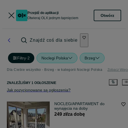
Przejdź do aplikacji
Otwórz
Otwieraj OLX jednym tapnięciem
Znajdź coś dla siebie
Filtry
·
2
Noclegi Polska
Brzeg
Dla Ciebie wszystko - Brzeg - w kategorii Noclegi Polska
Zobacz Więc
ZNALEŹLIŚMY 1 OGŁOSZENIE
Jak pozycjonowane są ogłoszenia?
NOCLEG/APARTAMENT do
wynajęcia na doby
249 zł/za dobę