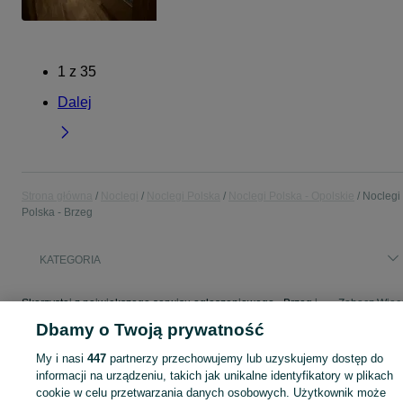
1
z
35
Dalej
Strona główna
Noclegi
Noclegi Polska
Noclegi Polska - Opolskie
Noclegi
Polska - Brzeg
KATEGORIA
Skorzystaj z największego serwisu ogłoszeniowego - Brzeg i okolice! - kupuj lub sprzedawaj jeszcze wygodniej w kategorii Noclegi Polska!
Zobacz Więc
Dbamy o Twoją prywatność
Mapa kategorii
My i nasi
447
partnerzy przechowujemy lub uzyskujemy dostęp do
Mapa miejscowości
informacji na urządzeniu, takich jak unikalne identyfikatory w plikach
cookie w celu przetwarzania danych osobowych. Użytkownik może
Mapa ministron