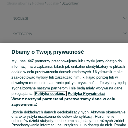
Strona główna
Noclegi
Łódzkie
Dzwonków
NOCLEGI
KATEGORIA
Zasłużony urlop spędzaj na przyjemnościach! Znajdź idealne miejsce na wypoczynek w kategorii Noclegi na OLX - Dzwonków i okolice!
Zobacz Więc
Dbamy o Twoją prywatność
My i nasi
447
partnerzy przechowujemy lub uzyskujemy dostęp do
Mapa kategorii
informacji na urządzeniu, takich jak unikalne identyfikatory w plikach
Mapa miejscowości
cookie w celu przetwarzania danych osobowych. Użytkownik może
Mapa ministron
zaakceptować wybory lub zarządzać nimi, klikając poniżej lub w
dowolnym momencie na stronie polityki prywatności. Te wybory będą
Popularne wyszukiwania
sygnalizowane naszym partnerom i nie będą miały wpływu na dane
przeglądania.
Polityka cookies,
Polityka Prywatności
Wraz z naszymi partnerami przetwarzamy dane w celu
zapewnienia:
Użycie dokładnych danych geolokalizacyjnych. Aktywne skanowanie
charakterystyki urządzenia do celów identyfikacji. Rozumienie
odbiorców dzięki statystyce lub kombinacji danych z różnych źródeł.
Przechowywanie informacji na urządzeniu lub dostęp do nich. Pomiar