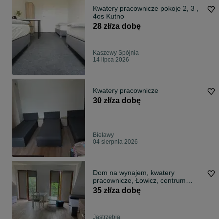
Kwatery pracownicze pokoje 2, 3 ,
4os Kutno
28 zł/za dobę
Kaszewy Spójnia
14 lipca 2026
Kwatery pracownicze
30 zł/za dobę
Bielawy
04 sierpnia 2026
Dom na wynajem, kwatery
pracownicze, Łowicz, centrum
miasta
35 zł/za dobę
Jastrzębia