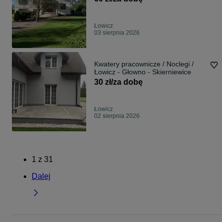
terminowe.
Łowicz
03 sierpnia 2026
Kwatery pracownicze / Noclegi /
Łowicz - Głowno - Skierniewice
30 zł/za dobę
Łowicz
02 sierpnia 2026
1
z
31
Dalej