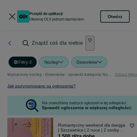
Przejdź do aplikacji
Otwórz
Otwieraj OLX jednym tapnięciem
Znajdź coś dla siebie
Filtry
·
2
Noclegi
Dzwonków
Wymarzony nocleg - Dzwonków - sprawdź kategorię Noclegi
Zobacz Więc
Jak pozycjonowane są ogłoszenia?
Nie znaleźliśmy żadnych ogłoszeń w tej odległości.
Sprawdź ogłoszenia w większej odległości:
Romantyczny weekend dla dwojga
| Szczawnica | 2 noce | 2 osoby
voucher katalogmarzen.pl wartosc
1 500 zł/za dobę