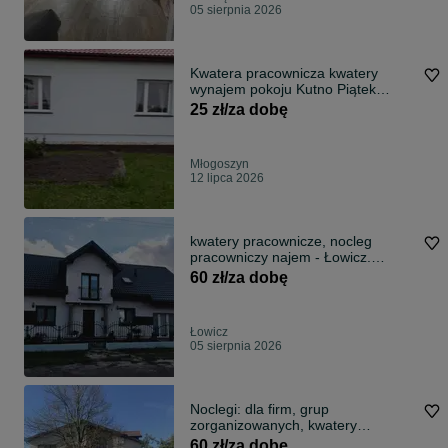
05 sierpnia 2026
Kwatera pracownicza kwatery
wynajem pokoju Kutno Piątek
Łęczyca Strykow Zgierz Dąbrówka
25 zł/za dobę
A1 A2 noclegi dla pracowników
Młogoszyn
12 lipca 2026
kwatery pracownicze, nocleg
pracowniczy najem - Łowicz.
Dostępny od już
60 zł/za dobę
Łowicz
05 sierpnia 2026
Noclegi: dla firm, grup
zorganizowanych, kwatery
pracownicze - krótko i długo
60 zł/za dobę