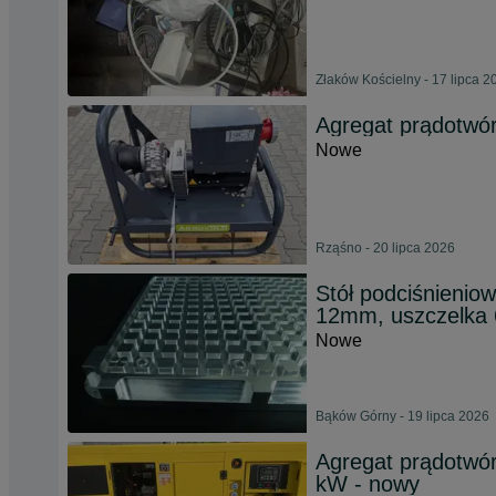
Złaków Kościelny - 17 lipca 2
Agregat prądotwó
Nowe
Rząśno - 20 lipca 2026
Stół podciśnieniow
12mm, uszczelka
Nowe
Bąków Górny - 19 lipca 2026
Agregat prądotwór
kW - nowy