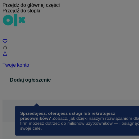
Przejdź do głównej części
Przejdź do stopki
Czat
Twoje konto
Dodaj ogłoszenie
Dla biznesu
opens in a new tab
Sprzedajesz, oferujesz usługi lub rekrutujesz
pracowników?
Zobacz, jak dzięki naszym rozwiązaniom dl
firm możesz dotrzeć do milionów użytkowników — i osiągną
swoje cele.