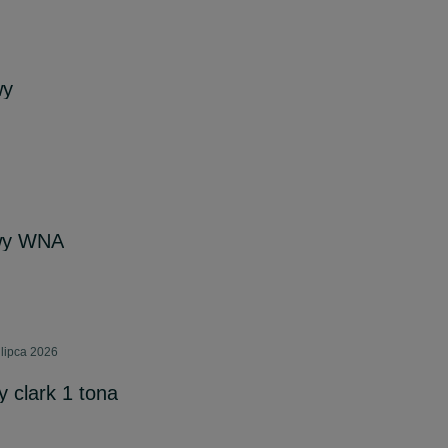
wy
wy WNA
 lipca 2026
 clark 1 tona