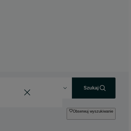
Odległość
+0 km
Szukaj
Obserwuj wyszukiwanie