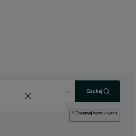
Odległość
+0 km
Szukaj
Obserwuj wyszukiwanie