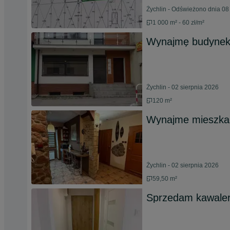
Żychlin - Odświeżono dnia 08
1 000 m² - 60 zł/m²
Wynajmę budyne
Żychlin - 02 sierpnia 2026
120 m²
Wynajme mieszkan
Żychlin - 02 sierpnia 2026
59,50 m²
Sprzedam kawaler