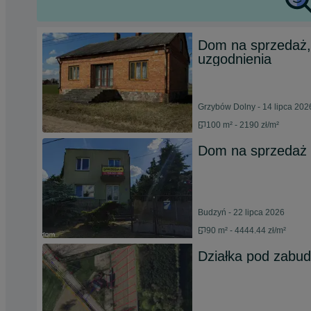
Dom na sprzedaż, 
uzgodnienia
Grzybów Dolny - 14 lipca 202
100 m² - 2190 zł/m²
Dom na sprzedaż
Budzyń - 22 lipca 2026
90 m² - 4444.44 zł/m²
Działka pod zabud