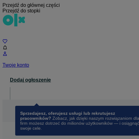
Przejdź do głównej części
Przejdź do stopki
Czat
Twoje konto
Dodaj ogłoszenie
Dla biznesu
opens in a new tab
Sprzedajesz, oferujesz usługi lub rekrutujesz
pracowników?
Zobacz, jak dzięki naszym rozwiązaniom dl
firm możesz dotrzeć do milionów użytkowników — i osiągną
swoje cele.