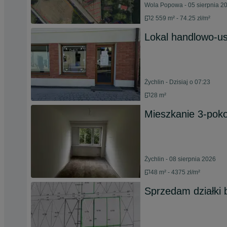
Wola Popowa - 05 sierpnia 2
2 559 m² - 74.25 zł/m²
Lokal handlowo-u
Żychlin - Dzisiaj o 07:23
28 m²
Mieszkanie 3-poko
Żychlin - 08 sierpnia 2026
48 m² - 4375 zł/m²
Sprzedam działki