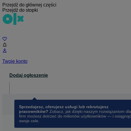
Przejdź do głównej części
Przejdź do stopki
Czat
Twoje konto
Dodaj ogłoszenie
Dla biznesu
opens in a new tab
Sprzedajesz, oferujesz usługi lub rekrutujesz
pracowników?
Zobacz, jak dzięki naszym rozwiązaniom dl
firm możesz dotrzeć do milionów użytkowników — i osiągną
swoje cele.