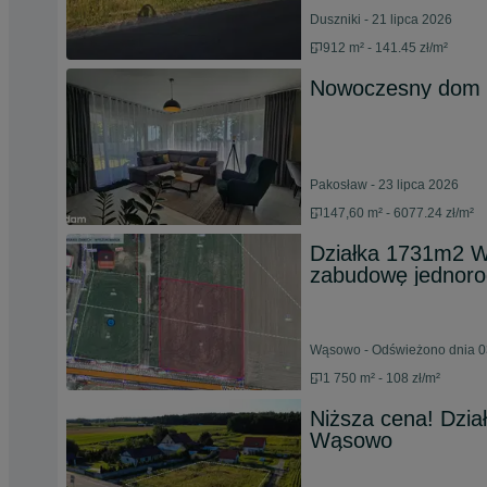
Duszniki - 21 lipca 2026
912 m² - 141.45 zł/m²
Nowoczesny dom w
Pakosław - 23 lipca 2026
147,60 m² - 6077.24 zł/m²
Działka 1731m2 W
zabudowę jednorod
Wąsowo - Odświeżono dnia 03
1 750 m² - 108 zł/m²
Niższa cena! Dzi
Wąsowo