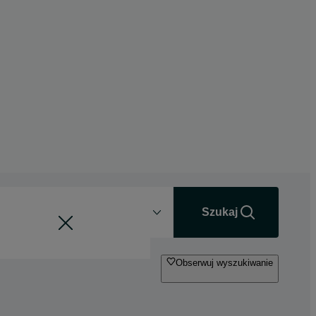
Odległość
+0 km
Szukaj
Obserwuj wyszukiwanie