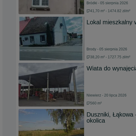
Bródki - 05 sierpnia 2026
41,70 m² - 1474.82 zł/m²
Lokal mieszkalny
Brody - 05 sierpnia 2026
38,20 m² - 1727.75 zł/m²
Wiata do wynajęc
Niewierz - 20 lipca 2026
560 m²
Duszniki, Łąkowa -
okolica