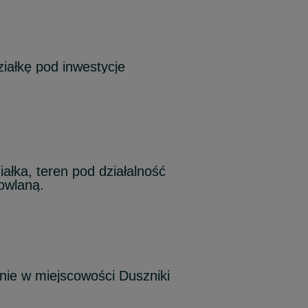
iałkę pod inwestycje
iałka, teren pod działalność
owlaną.
ie w miejscowości Duszniki