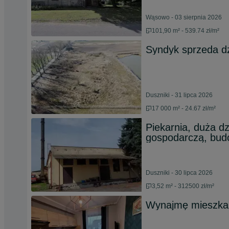
Wąsowo - 03 sierpnia 2026
101,90 m² - 539.74 zł/m²
Syndyk sprzeda dz
Duszniki - 31 lipca 2026
17 000 m² - 24.67 zł/m²
Piekarnia, duża dz
gospodarczą, bud
Duszniki - 30 lipca 2026
3,52 m² - 312500 zł/m²
Wynajmę mieszkan