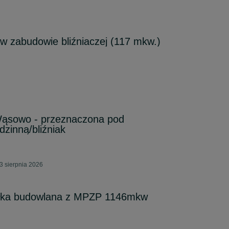
 zabudowie bliźniaczej (117 mkw.)
ąsowo - przeznaczona pod
zinną/bliźniak
 sierpnia 2026
ałka budowlana z MPZP 1146mkw