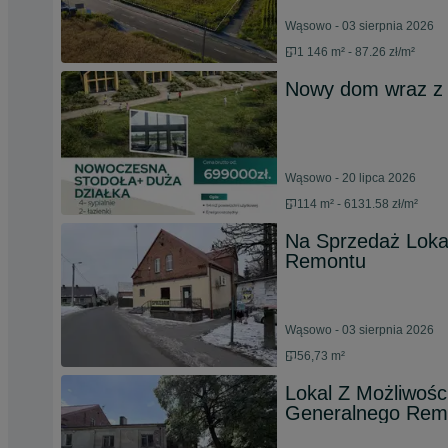
Wąsowo - 03 sierpnia 2026
1 146 m² - 87.26 zł/m²
Nowy dom wraz z 
Wąsowo - 20 lipca 2026
114 m² - 6131.58 zł/m²
Na Sprzedaż Loka
Remontu
Wąsowo - 03 sierpnia 2026
56,73 m²
Lokal Z Możliwośc
Generalnego Rem