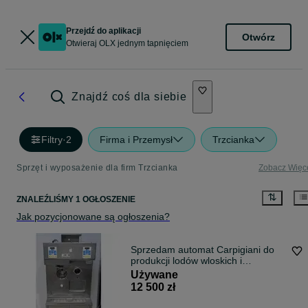
Przejdź do aplikacji
Otwórz
Otwieraj OLX jednym tapnięciem
Znajdź coś dla siebie
Filtry
·
2
Firma i Przemysł
Trzcianka
Sprzęt i wyposażenie dla firm Trzcianka
Zobacz Więc
ZNALEŹLIŚMY 1 OGŁOSZENIE
Jak pozycjonowane są ogłoszenia?
Sprzedam automat Carpigiani do
produkcji lodów wloskich i
shake’ów.
Używane
12 500 zł