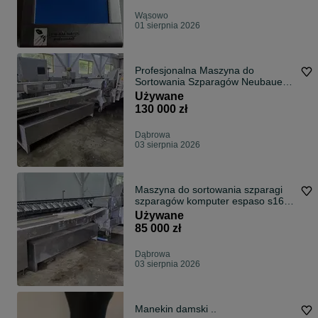
Wąsowo
01 sierpnia 2026
Profesjonalna Maszyna do
Sortowania Szparagów Neubauer
ESPASO S24 (2014)
Używane
130 000 zł
Dąbrowa
03 sierpnia 2026
Maszyna do sortowania szparagi
szparagów komputer espaso s16
stan bdb sprowadzona z de
Używane
zapraszam
85 000 zł
Dąbrowa
03 sierpnia 2026
Manekin damski ..