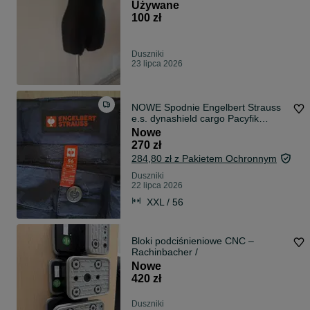
Używane
100 zł
Duszniki
23 lipca 2026
NOWE Spodnie Engelbert Strauss
e.s. dynashield cargo Pacyfik
Rozm. 56 XXL
Nowe
270 zł
284,80 zł z Pakietem Ochronnym
Duszniki
22 lipca 2026
XXL / 56
Bloki podciśnieniowe CNC –
Rachinbacher /
Nowe
420 zł
Duszniki