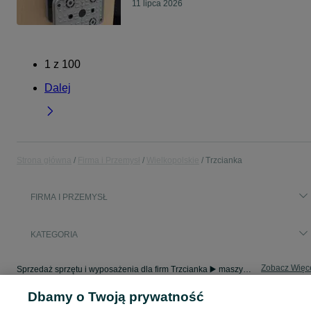
11 lipca 2026
1
z
100
Dalej
Strona główna
Firma i Przemysł
Wielkopolskie
Trzcianka
FIRMA I PRZEMYSŁ
KATEGORIA
Zobacz Więc
Sprzedaż sprzętu i wyposażenia dla firm Trzcianka ▶️ maszyny, biuro i inne ✅ Nowe i używane w atrakcyjnych cenach ✌ Sprawdź oferty na OLX.pl!
Dbamy o Twoją prywatność
Mapa kategorii