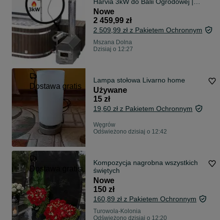
Harvia 3kW do Balii Ogrodowej |
Grzalka z termostatem do jacuzzi
Nowe
bani
2 459,99 zł
2 509,99 zł z Pakietem Ochronnym
Mszana Dolna
Dzisiaj o 12:27
Lampa stołowa Livarno home
Dostawa gratis
Używane
15 zł
19,60 zł z Pakietem Ochronnym
Węgrów
Odświeżono dzisiaj o 12:42
Kompozycja nagrobna wszystkich
Dostawa gratis
świętych
Nowe
150 zł
160,89 zł z Pakietem Ochronnym
Turowola-Kolonia
Odświeżono dzisiaj o 12:20