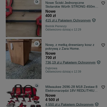
Nowe Ściski Jednoręczne
Stolarskie Würth STRONG 450mm
– Komplet 2 szt.
Nowe
400 zł
415 zł z Pakietem Ochronnym
Bielnik Pierwszy
Odświeżono dzisiaj o 12:29
Nowy, z metką drewniany kosz z
pokrywą z Zara Home.
Nowe
700 zł
736,19 zł z Pakietem Ochronnym
Dąbrowa
Odświeżono dzisiaj o 12:39
Milwaukee 2696-28 M18 Zestaw 8
Elektronarzędzi 18V REDLITHIUM
2x 5.0Ah + 1x 1.5Ah
Nowe
4 500 zł
4 550 zł z Pakietem Ochronnym