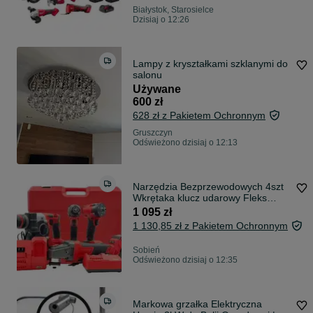
Białystok, Starosielce
Dzisiaj o 12:26
Lampy z kryształkami szklanymi do
salonu
Używane
600 zł
628 zł z Pakietem Ochronnym
Gruszczyn
Odświeżono dzisiaj o 12:13
Narzędzia Bezprzewodowych 4szt
Wkrętaka klucz udarowy Fleks
Wiertarko-Wkrętarka Udarowa 4x
1 095 zł
6Ah LG do MILWAUKEE
1 130,85 zł z Pakietem Ochronnym
Sobień
Odświeżono dzisiaj o 12:35
Markowa grzałka Elektryczna