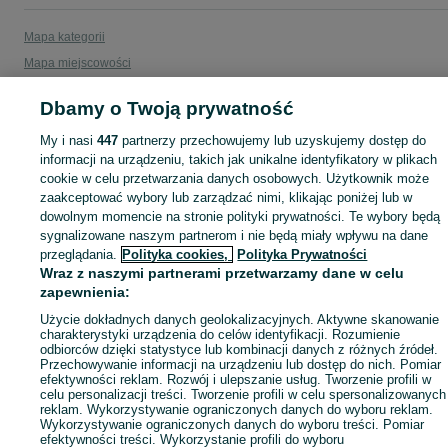
Mapa kategorii
Mapa miejscowości
Mapa ministron
Dbamy o Twoją prywatność
Popularne wyszukiwania
My i nasi
447
partnerzy przechowujemy lub uzyskujemy dostęp do
informacji na urządzeniu, takich jak unikalne identyfikatory w plikach
cookie w celu przetwarzania danych osobowych. Użytkownik może
zaakceptować wybory lub zarządzać nimi, klikając poniżej lub w
dowolnym momencie na stronie polityki prywatności. Te wybory będą
sygnalizowane naszym partnerom i nie będą miały wpływu na dane
przeglądania.
Polityka cookies,
Polityka Prywatności
Wraz z naszymi partnerami przetwarzamy dane w celu
zapewnienia:
Użycie dokładnych danych geolokalizacyjnych. Aktywne skanowanie
charakterystyki urządzenia do celów identyfikacji. Rozumienie
odbiorców dzięki statystyce lub kombinacji danych z różnych źródeł.
Przechowywanie informacji na urządzeniu lub dostęp do nich. Pomiar
efektywności reklam. Rozwój i ulepszanie usług. Tworzenie profili w
celu personalizacji treści. Tworzenie profili w celu spersonalizowanych
reklam. Wykorzystywanie ograniczonych danych do wyboru reklam.
Wykorzystywanie ograniczonych danych do wyboru treści. Pomiar
efektywności treści. Wykorzystanie profili do wyboru