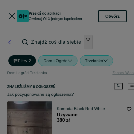
Przejdź do aplikacji
Otwórz
Otwieraj OLX jednym tapnięciem
Znajdź coś dla siebie
Filtry
·
2
Dom i Ogród
Trzcianka
Dom i ogród Trzcianka
Zobacz Więc
ZNALEŹLIŚMY 6 OGŁOSZEŃ
Jak pozycjonowane są ogłoszenia?
Komoda Black Red White
Używane
380 zł