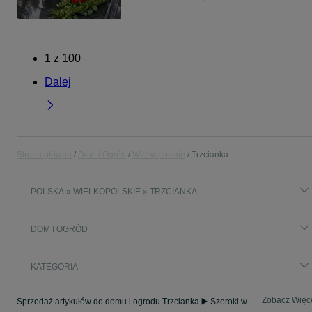
1
z
100
Dalej
Strona główna
Dom i Ogród
Wielkopolskie
Trzcianka
POLSKA » WIELKOPOLSKIE » TRZCIANKA
DOM I OGRÓD
KATEGORIA
Zobacz Więc
Sprzedaż artykułów do domu i ogrodu Trzcianka ▶️ Szeroki wybór modeli i materiałów ✅ Nowe i używane w atrakcyjnych cenach ☝ Sprawdź oferty na OLX.pl!