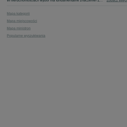
W nieruchomościach wybór ma fundamentalne znaczenie! Znajdź wymarzony lokal w kategorii Nieruchomości na OLX - Nowogrodziec i okolice!
Zobacz Więc
Mapa kategorii
Mapa miejscowości
Mapa ministron
Popularne wyszukiwania