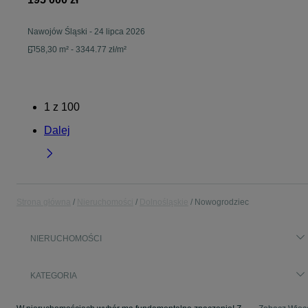
Nawojów Śląski
-
24 lipca 2026
58,30 m² - 3344.77 zł/m²
1
z
100
Dalej
Strona główna
Nieruchomości
Dolnośląskie
Nowogrodziec
NIERUCHOMOŚCI
KATEGORIA