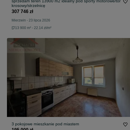
sprzedam teren 13900 m2 idealny pod sporty motorowe/tor
krosowy/strzelnicę
307 746 zł
Mierzwin
-
23 lipca 2026
13 900 m² - 22.14 zł/m²
3 pokojowe mieszkanie pod miastem
195 000 zł