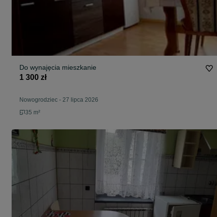
Do wynajęcia mieszkanie
1 300 zł
Nowogrodziec
-
27 lipca 2026
35 m²