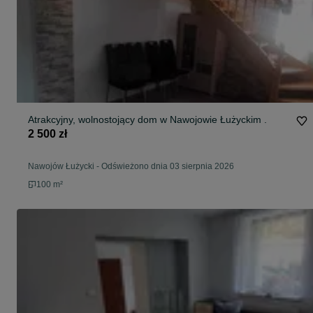
Atrakcyjny, wolnostojący dom w Nawojowie Łużyckim .
2 500 zł
Nawojów Łużycki
-
Odświeżono dnia 03 sierpnia 2026
100 m²