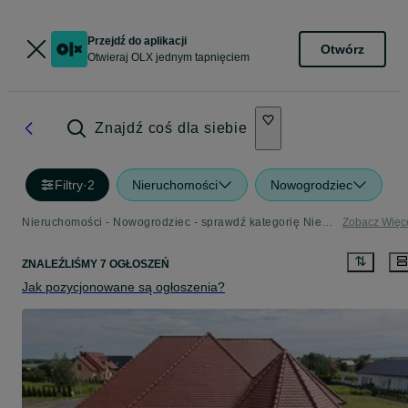
Przejdź do aplikacji
Otwórz
Otwieraj OLX jednym tapnięciem
Znajdź coś dla siebie
Filtry
·
2
Nieruchomości
Nowogrodziec
Nieruchomości - Nowogrodziec - sprawdź kategorię Nieruchomości
Zobacz Więc
ZNALEŹLIŚMY 7 OGŁOSZEŃ
Jak pozycjonowane są ogłoszenia?