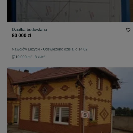
Działka budowlana
80 000 zł
Nawojów Łużycki
-
Odświeżono dzisiaj o 14:02
10 000 m² - 8 zł/m²