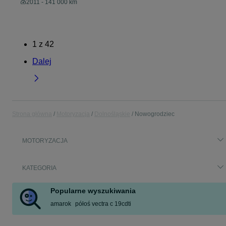
2011 - 141 000 km
1
z
42
Dalej
Strona główna
Motoryzacja
Dolnośląskie
Nowogrodziec
MOTORYZACJA
KATEGORIA
Popularne wyszukiwania
amarok
półoś vectra c 19cdti