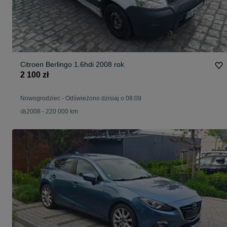
Citroen Berlingo 1.6hdi 2008 rok
2 100 zł
Nowogrodziec
-
Odświeżono dzisiaj o 08:09
2008 - 220 000 km