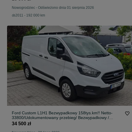
Nowogrodziec
-
Odświeżono dnia 01 sierpnia 2026
2011 - 192 000 km
Ford Custom L1H1 Bezwypadkowy 158tys.km!! Netto-
33800/Udokumentowany przebieg/ Bezwypadkowy /
Gotowy do jazdy
34 500 zł