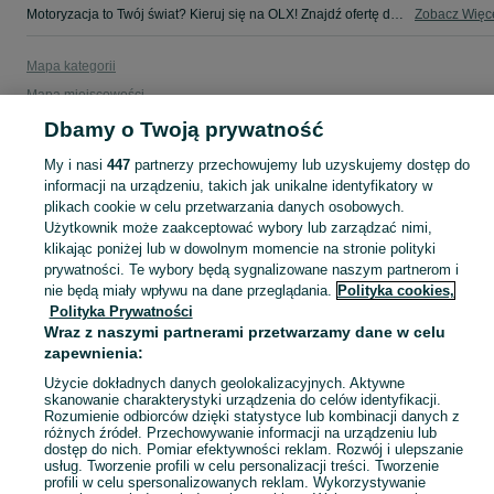
Motoryzacja to Twój świat? Kieruj się na OLX! Znajdź ofertę dla siebie w kategorii Motoryzacja na OLX - Nowogrodziec i okolice!
Zobacz Więc
Mapa kategorii
Mapa miejscowości
Mapa ministron
Dbamy o Twoją prywatność
Popularne wyszukiwania
My i nasi
447
partnerzy przechowujemy lub uzyskujemy dostęp do
informacji na urządzeniu, takich jak unikalne identyfikatory w
plikach cookie w celu przetwarzania danych osobowych.
Użytkownik może zaakceptować wybory lub zarządzać nimi,
klikając poniżej lub w dowolnym momencie na stronie polityki
prywatności. Te wybory będą sygnalizowane naszym partnerom i
nie będą miały wpływu na dane przeglądania.
Polityka cookies,
Polityka Prywatności
Wraz z naszymi partnerami przetwarzamy dane w celu
zapewnienia:
Użycie dokładnych danych geolokalizacyjnych. Aktywne
skanowanie charakterystyki urządzenia do celów identyfikacji.
Rozumienie odbiorców dzięki statystyce lub kombinacji danych z
różnych źródeł. Przechowywanie informacji na urządzeniu lub
dostęp do nich. Pomiar efektywności reklam. Rozwój i ulepszanie
usług. Tworzenie profili w celu personalizacji treści. Tworzenie
profili w celu spersonalizowanych reklam. Wykorzystywanie