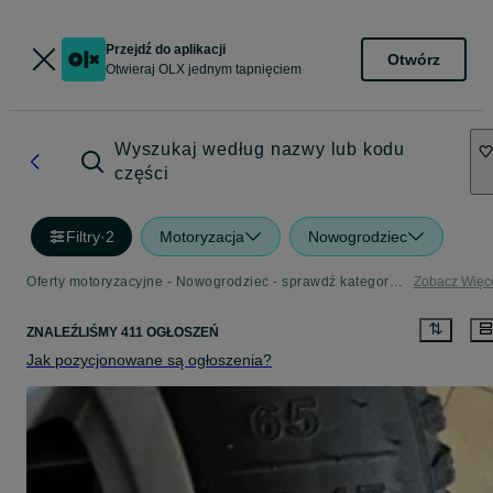
Przejdź do aplikacji
Otwórz
Otwieraj OLX jednym tapnięciem
Wyszukaj według nazwy lub kodu
części
Filtry
·
2
Motoryzacja
Nowogrodziec
Oferty motoryzacyjne - Nowogrodziec - sprawdź kategorię Motoryzacja
Zobacz Więc
ZNALEŹLIŚMY 411 OGŁOSZEŃ
Jak pozycjonowane są ogłoszenia?