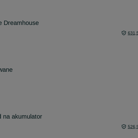
ie Dreamhouse
631,
owane
 na akumulator
526,