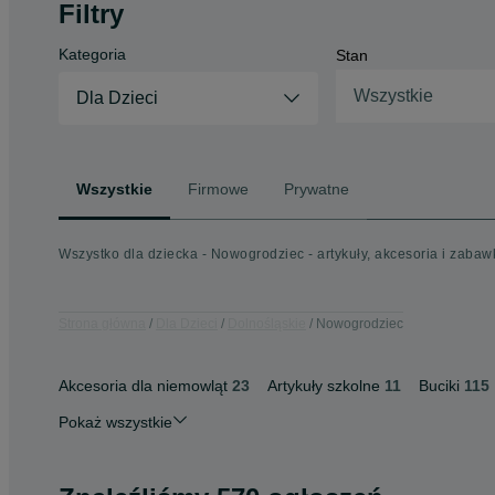
Filtry
Kategoria
Stan
Wszystkie
Dla Dzieci
Wszystkie
Firmowe
Prywatne
Wszystko dla dziecka - Nowogrodziec - artykuły, akcesoria i zabawk
Strona główna
Dla Dzieci
Dolnośląskie
Nowogrodziec
Akcesoria dla niemowląt
23
Artykuły szkolne
11
Buciki
115
Pokaż wszystkie