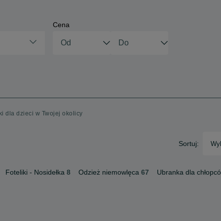
Cena
i dla dzieci w Twojej okolicy
Sortuj:
Wyb
Foteliki - Nosidełka
8
Odzież niemowlęca
67
Ubranka dla chłopc