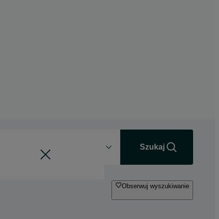
Odległość
+0 km
Szukaj
Obserwuj wyszukiwanie