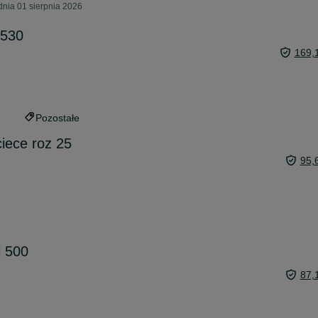
nia 01 sierpnia 2026
 530
169,
Pozostałe
iece roz 25
95,
i 500
87,