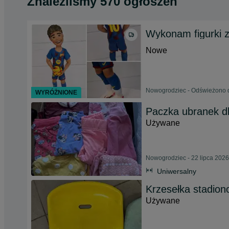
Znaleźliśmy 570 ogłoszeń
Wykonam figurki 
Nowe
Nowogrodziec - Odświeżono d
WYRÓŻNIONE
Paczka ubranek dl
Używane
Nowogrodziec - 22 lipca 2026
Uniwersalny
Krzesełka stadion
Używane