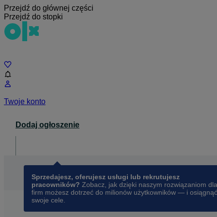
Przejdź do głównej części
Przejdź do stopki
Czat
Twoje konto
Dodaj ogłoszenie
Dla biznesu
opens in a new tab
Sprzedajesz, oferujesz usługi lub rekrutujesz
pracowników?
Zobacz, jak dzięki naszym rozwiązaniom dl
firm możesz dotrzeć do milionów użytkowników — i osiągną
swoje cele.