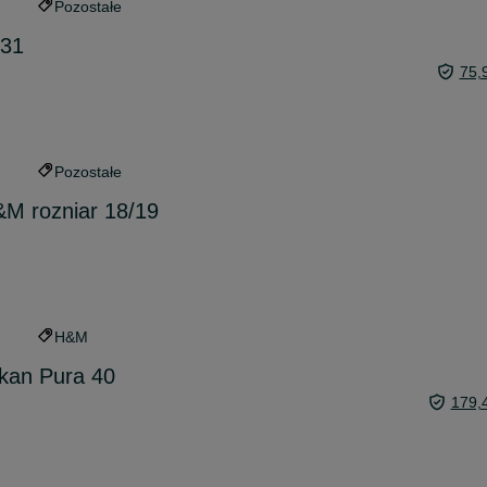
Pozostałe
 31
75,
Pozostałe
M rozniar 18/19
H&M
ikan Pura 40
179,