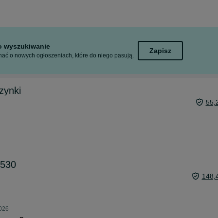
to wyszukiwanie
Zapisz
ać o nowych ogłoszeniach, które do niego pasują.
zynki
55,
 530
148,
2026