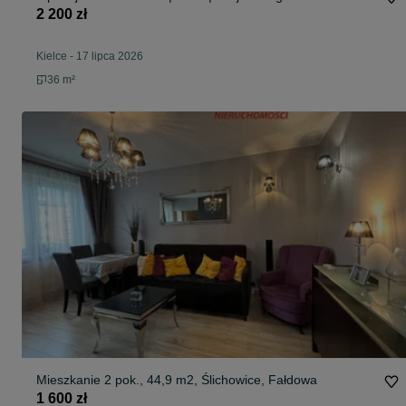
2 200 zł
Kielce
-
17 lipca 2026
36 m²
Mieszkanie 2 pok., 44,9 m2, Ślichowice, Fałdowa
1 600 zł