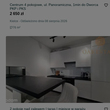
Centrum 4 pokojowe, ul. Panoramiczna, 1min do Dworca
PKP i PKS
2 650 zł
Kielce
-
Odświeżono dnia 08 sierpnia 2026
76 m²
2 pokoje nad zalewem | taras | miejsce w garażu