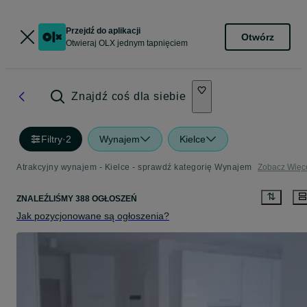
Przejdź do aplikacji
Otwórz
Otwieraj OLX jednym tapnięciem
Znajdź coś dla siebie
Filtry
·
2
Wynajem
Kielce
Atrakcyjny wynajem - Kielce - sprawdź kategorię Wynajem
Zobacz Więc
ZNALEŹLIŚMY 388 OGŁOSZEŃ
Jak pozycjonowane są ogłoszenia?