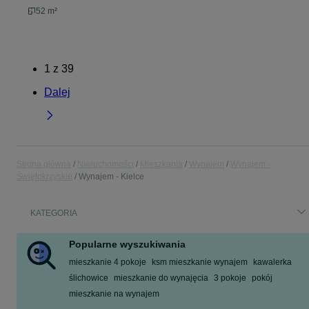
52 m²
1
z
39
Dalej
Strona główna
Nieruchomości
Mieszkania
Wynajem
Wynajem -
Świętokrzyskie
Wynajem - Kielce
KATEGORIA
Popularne wyszukiwania
mieszkanie 4 pokoje
ksm mieszkanie wynajem
kawalerka
ślichowice
mieszkanie do wynajęcia
3 pokoje
pokój
mieszkanie na wynajem