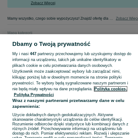
Zobacz Więcej
Mamy wszystko, czego sobie wypożyczysz! Znajdź ofertę dla siebie w kategorii Wynajem na OLX - Kielce i okolice!
Zobacz Więc
Mapa kategorii
Mapa miejscowości
Dbamy o Twoją prywatność
Mapa ministron
My i nasi
447
partnerzy przechowujemy lub uzyskujemy dostęp do
Popularne wyszukiwania
informacji na urządzeniu, takich jak unikalne identyfikatory w
plikach cookie w celu przetwarzania danych osobowych.
Użytkownik może zaakceptować wybory lub zarządzać nimi,
klikając poniżej lub w dowolnym momencie na stronie polityki
prywatności. Te wybory będą sygnalizowane naszym partnerom i
nie będą miały wpływu na dane przeglądania.
Polityka cookies,
Polityka Prywatności
Wraz z naszymi partnerami przetwarzamy dane w celu
zapewnienia:
Użycie dokładnych danych geolokalizacyjnych. Aktywne
skanowanie charakterystyki urządzenia do celów identyfikacji.
Rozumienie odbiorców dzięki statystyce lub kombinacji danych z
różnych źródeł. Przechowywanie informacji na urządzeniu lub
dostęp do nich. Pomiar efektywności reklam. Rozwój i ulepszanie
usług. Tworzenie profili w celu personalizacji treści. Tworzenie