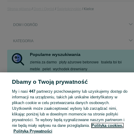
Strona główna
Dom i Ogród
Świętokrzyskie
Kielce
DOM I OGRÓD
KATEGORIA
Popularne wyszukiwania
ziemia za darmo
płyty ażurowe betonowe
toaleta toi toi
meble
pelet
wychodek drewniany
meble balkonowe taras balkon
skrzynki drewniane
Dbamy o Twoją prywatność
Zobacz Więcej
My i nasi
447
partnerzy przechowujemy lub uzyskujemy dostęp do
informacji na urządzeniu, takich jak unikalne identyfikatory w
Zobacz Więc
Sprzedaż artykułów do domu i ogrodu Kielce ▶️ Szeroki wybór modeli i materiałów ✅ Nowe i używane w atrakcyjnych cenach ☝ Sprawdź oferty na OLX.pl!
plikach cookie w celu przetwarzania danych osobowych.
Użytkownik może zaakceptować wybory lub zarządzać nimi,
klikając poniżej lub w dowolnym momencie na stronie polityki
Mapa kategorii
prywatności. Te wybory będą sygnalizowane naszym partnerom i
Mapa miejscowości
nie będą miały wpływu na dane przeglądania.
Polityka cookies,
Polityka Prywatności
Mapa ministron