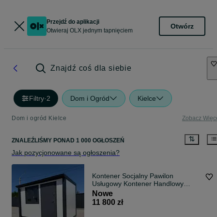
Przejdź do aplikacji
Otwórz
Otwieraj OLX jednym tapnięciem
Znajdź coś dla siebie
Filtry
·
2
Dom i Ogród
Kielce
Dom i ogród Kielce
Zobacz Więc
ZNALEŹLIŚMY
PONAD
1 000 OGŁOSZEŃ
Jak pozycjonowane są ogłoszenia?
Kontener Socjalny Pawilon
Usługowy Kontener Handlowy
Stróżówka Portiernia Domek
Nowe
Ogrodowy Biuro Mobilne Kontenery
11 800 zł
PRODUCENT