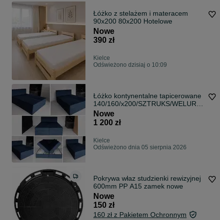
Łóżko z stelażem i materacem
90x200 80x200 Hotelowe
Nowe
390 zł
Kielce
Odświeżono dzisiaj o 10:09
Łóżko kontynentalne tapicerowane
140/160/x200/SZTRUKS/WELUR/P
OJEMNIKI-FUNDI
Nowe
1 200 zł
Kielce
Odświeżono dnia 05 sierpnia 2026
Pokrywa właz studzienki rewizyjnej
600mm PP A15 zamek nowe
Nowe
150 zł
160 zł z Pakietem Ochronnym