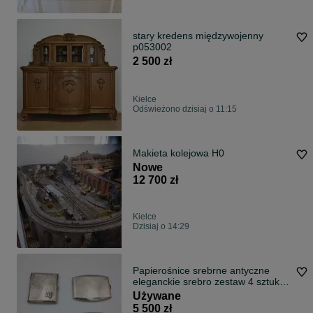
stary kredens międzywojenny
p053002
2 500 zł
Kielce
Odświeżono dzisiaj o 11:15
Makieta kolejowa H0
Nowe
12 700 zł
Kielce
Dzisiaj o 14:29
Papierośnice srebrne antyczne
eleganckie srebro zestaw 4 sztuk
unikaty
Używane
5 500 zł