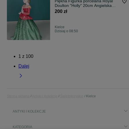
Piękna Figurka porcelana Royal
Doulton "Holly" 20cm Angielska
Dama HN3647
200 zł
Kielce
Dzisiaj o 08:50
1
z
100
Dalej
Strona główna
Antyki i Kolekcje
Świętokrzyskie
Kielce
ANTYKI I KOLEKCJE
KATEGORIA