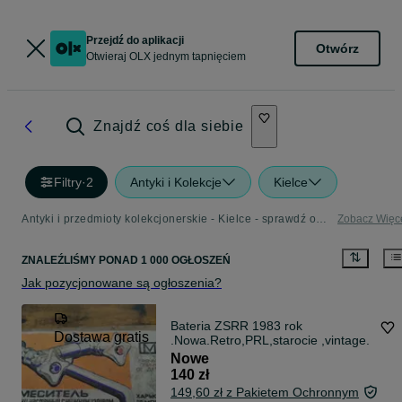
Przejdź do aplikacji
Otwórz
Otwieraj OLX jednym tapnięciem
Znajdź coś dla siebie
Filtry
·
2
Antyki i Kolekcje
Kielce
Antyki i przedmioty kolekcjonerskie - Kielce - sprawdź ogłoszenia w Twojej okolicy
Zobacz Więc
ZNALEŹLIŚMY
PONAD
1 000 OGŁOSZEŃ
Jak pozycjonowane są ogłoszenia?
Bateria ZSRR 1983 rok
Dostawa gratis
.Nowa.Retro,PRL,starocie ,vintage.
Nowe
140 zł
149,60 zł z Pakietem Ochronnym