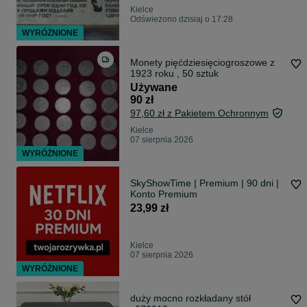
Kielce
Odświeżono dzisiaj o 17:28
WYRÓŻNIONE
Monety pięćdziesięciogroszowe z
1923 roku , 50 sztuk
Używane
90 zł
97,60 zł z Pakietem Ochronnym
Kielce
07 sierpnia 2026
WYRÓŻNIONE
SkyShowTime | Premium | 90 dni |
Konto Premium
23,99 zł
Kielce
07 sierpnia 2026
WYRÓŻNIONE
duży mocno rozkładany stół