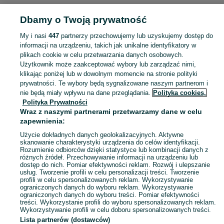
Dbamy o Twoją prywatność
Popularne wyszukiwania
stara rama do obrazu
My i nasi
447
partnerzy przechowujemy lub uzyskujemy dostęp do
informacji na urządzeniu, takich jak unikalne identyfikatory w
plikach cookie w celu przetwarzania danych osobowych.
Antyki i przedmioty kolekcjonerskie na OLX – odkryj wyjątkowe oferty antyków i rzadkich przedmiotów. Sprawdź unikalne kolekcje! Kielce i okolice.
Zobacz Więc
Użytkownik może zaakceptować wybory lub zarządzać nimi,
klikając poniżej lub w dowolnym momencie na stronie polityki
prywatności. Te wybory będą sygnalizowane naszym partnerom i
Mapa kategorii
nie będą miały wpływu na dane przeglądania.
Polityka cookies,
Mapa miejscowości
Polityka Prywatności
Mapa ministron
Wraz z naszymi partnerami przetwarzamy dane w celu
zapewnienia:
Popularne wyszukiwania
Użycie dokładnych danych geolokalizacyjnych. Aktywne
skanowanie charakterystyki urządzenia do celów identyfikacji.
Rozumienie odbiorców dzięki statystyce lub kombinacji danych z
różnych źródeł. Przechowywanie informacji na urządzeniu lub
dostęp do nich. Pomiar efektywności reklam. Rozwój i ulepszanie
usług. Tworzenie profili w celu personalizacji treści. Tworzenie
profili w celu spersonalizowanych reklam. Wykorzystywanie
ograniczonych danych do wyboru reklam. Wykorzystywanie
ograniczonych danych do wyboru treści. Pomiar efektywności
treści. Wykorzystanie profili do wyboru spersonalizowanych reklam.
Wykorzystywanie profili w celu doboru spersonalizowanych treści.
Lista partnerów (dostawców)