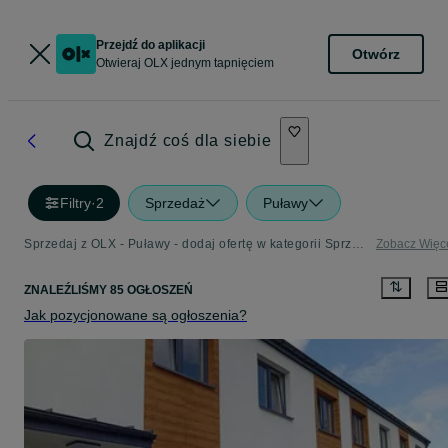
Przejdź do aplikacji
Otwórz
Otwieraj OLX jednym tapnięciem
Znajdź coś dla siebie
Filtry
·
2
Sprzedaż
Puławy
Sprzedaj z OLX - Puławy - dodaj ofertę w kategorii Sprzedaż
Zobacz Więc
ZNALEŹLIŚMY 85 OGŁOSZEŃ
Jak pozycjonowane są ogłoszenia?