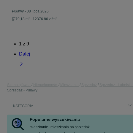
Puławy
-
08 lipca 2026
79,18 m² - 12376.86 zł/m²
1
z
9
Dalej
Strona główna
Nieruchomości
Mieszkania
Sprzedaż
Sprzedaż - Lubelski
Sprzedaż - Puławy
KATEGORIA
Popularne wyszukiwania
mieszkanie
mieszkania na sprzedaż