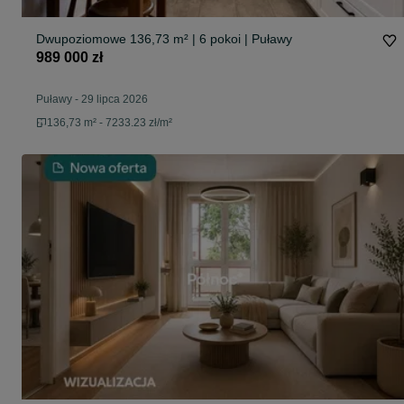
Dwupoziomowe 136,73 m² | 6 pokoi | Puławy
989 000 zł
Puławy
-
29 lipca 2026
136,73 m² - 7233.23 zł/m²