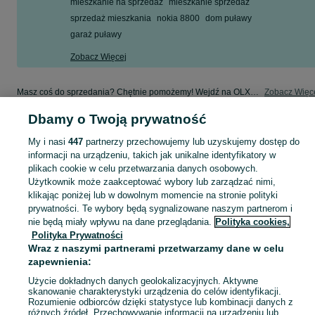
mieszkanie na sprzedaż
mieszkanie sprzedaż
sprzedaż mieszkania
nokia 8800
dom puławy
garaż puławy
Zobacz Więcej
Masz coś do sprzedania? Chętnie pomożemy! Wejdź na OLX, dodaj ofertę i sprzedaj w kategorii Sprzedaż - Puławy i okolice!
Zobacz Więc
Dbamy o Twoją prywatność
Mapa kategorii
My i nasi
447
partnerzy przechowujemy lub uzyskujemy dostęp do
Mapa miejscowości
informacji na urządzeniu, takich jak unikalne identyfikatory w
Mapa ministron
plikach cookie w celu przetwarzania danych osobowych.
Popularne wyszukiwania
Użytkownik może zaakceptować wybory lub zarządzać nimi,
klikając poniżej lub w dowolnym momencie na stronie polityki
prywatności. Te wybory będą sygnalizowane naszym partnerom i
nie będą miały wpływu na dane przeglądania.
Polityka cookies,
Polityka Prywatności
Wraz z naszymi partnerami przetwarzamy dane w celu
zapewnienia:
Użycie dokładnych danych geolokalizacyjnych. Aktywne
skanowanie charakterystyki urządzenia do celów identyfikacji.
Rozumienie odbiorców dzięki statystyce lub kombinacji danych z
różnych źródeł. Przechowywanie informacji na urządzeniu lub