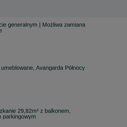
ie generalnym | Możliwa zamiana
e
 umeblowane, Avangarda Północy
kanie 29,82m² z balkonem,
m parkingowym