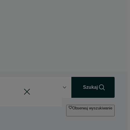
Odległość
+0 km
Szukaj
Obserwuj wyszukiwanie