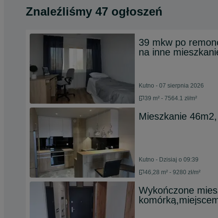
Znaleźliśmy 47 ogłoszeń
39 mkw po remonc
na inne mieszkani
Kutno - 07 sierpnia 2026
39 m² - 7564.1 zł/m²
Mieszkanie 46m2,
Kutno - Dzisiaj o 09:39
46,28 m² - 9280 zł/m²
Wykończone miesz
komórką,miejsce