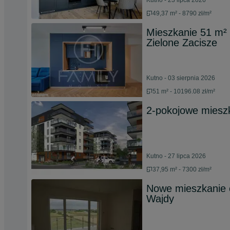
Kutno - 23 lipca 2026
49,37 m² - 8790 zł/m²
Mieszkanie 51 m² 
Zielone Zacisze
Kutno - 03 sierpnia 2026
51 m² - 10196.08 zł/m²
2-pokojowe miesz
Kutno - 27 lipca 2026
37,95 m² - 7300 zł/m²
Nowe mieszkanie c
Wajdy