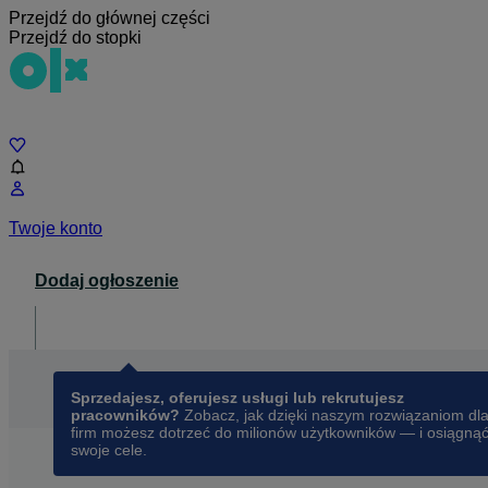
Przejdź do głównej części
Przejdź do stopki
Czat
Twoje konto
Dodaj ogłoszenie
Dla biznesu
opens in a new tab
Sprzedajesz, oferujesz usługi lub rekrutujesz
pracowników?
Zobacz, jak dzięki naszym rozwiązaniom dl
firm możesz dotrzeć do milionów użytkowników — i osiągną
swoje cele.