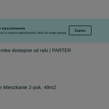
to wyszukiwanie
Zapisz
ać o nowych ogłoszeniach, które do niego pasują.
mkw dostępne od ręki | PARTER
 Mieszkanie 2-pok, 49m2