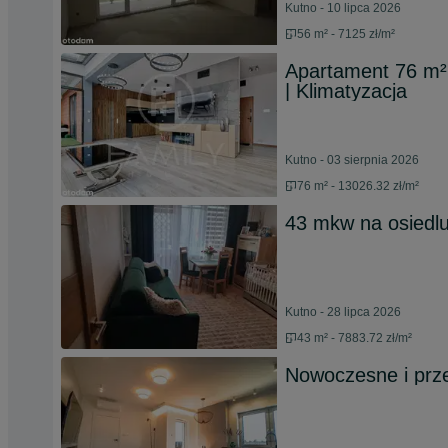
Kutno - 10 lipca 2026
56 m² - 7125 zł/m²
Apartament 76 m² 
| Klimatyzacja
Kutno - 03 sierpnia 2026
76 m² - 13026.32 zł/m²
43 mkw na osiedl
Kutno - 28 lipca 2026
43 m² - 7883.72 zł/m²
Nowoczesne i prze