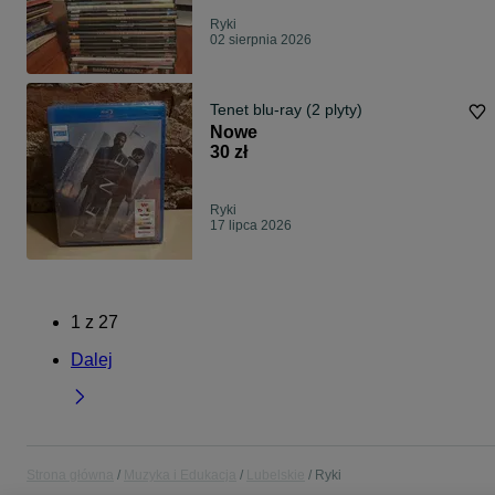
Ryki
02 sierpnia 2026
Tenet blu-ray (2 plyty)
Nowe
30 zł
Ryki
17 lipca 2026
1
z
27
Dalej
Strona główna
Muzyka i Edukacja
Lubelskie
Ryki