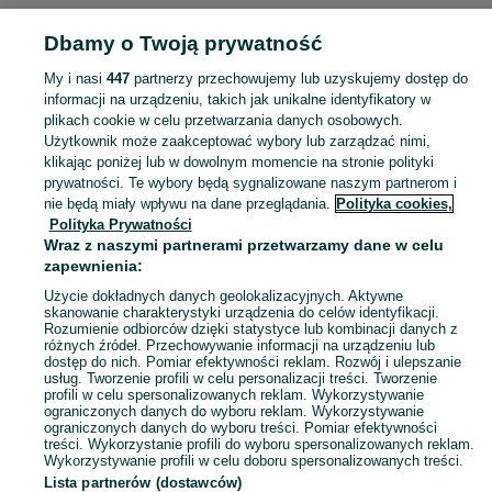
MUZYKA I EDUKACJA
Dbamy o Twoją prywatność
My i nasi
447
partnerzy przechowujemy lub uzyskujemy dostęp do
KATEGORIA
informacji na urządzeniu, takich jak unikalne identyfikatory w
plikach cookie w celu przetwarzania danych osobowych.
Użytkownik może zaakceptować wybory lub zarządzać nimi,
Zobacz Więc
Sprzedaż towarów dla relaksu, twórczości i nauki Ryki ▶️ Nowe i używane instrumenty, książki, filmy i inne ✌ Kupuj i sprzedawaj na OLX.pl!
klikając poniżej lub w dowolnym momencie na stronie polityki
prywatności. Te wybory będą sygnalizowane naszym partnerom i
nie będą miały wpływu na dane przeglądania.
Polityka cookies,
Mapa kategorii
Polityka Prywatności
Mapa miejscowości
Wraz z naszymi partnerami przetwarzamy dane w celu
zapewnienia:
Mapa ministron
Użycie dokładnych danych geolokalizacyjnych. Aktywne
Popularne wyszukiwania
skanowanie charakterystyki urządzenia do celów identyfikacji.
Rozumienie odbiorców dzięki statystyce lub kombinacji danych z
różnych źródeł. Przechowywanie informacji na urządzeniu lub
dostęp do nich. Pomiar efektywności reklam. Rozwój i ulepszanie
usług. Tworzenie profili w celu personalizacji treści. Tworzenie
profili w celu spersonalizowanych reklam. Wykorzystywanie
ograniczonych danych do wyboru reklam. Wykorzystywanie
ograniczonych danych do wyboru treści. Pomiar efektywności
treści. Wykorzystanie profili do wyboru spersonalizowanych reklam.
Wykorzystywanie profili w celu doboru spersonalizowanych treści.
Lista partnerów (dostawców)