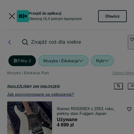
Przejdź do aplikacji
Otwórz
Otwieraj OLX jednym tapnięciem
Znajdź coś dla siebie
Filtry
·
2
Muzyka i Edukacja
Ryki
Muzyka i Edukacja Ryki
Zobacz Więc
ZNALEŹLIŚMY 269 OGŁOSZEŃ
Jak pozycjonowane są ogłoszenia?
Ibanez RG550EX z 2001 roku,
piekny stan Fujigen Japan
Używane
4 699 zł