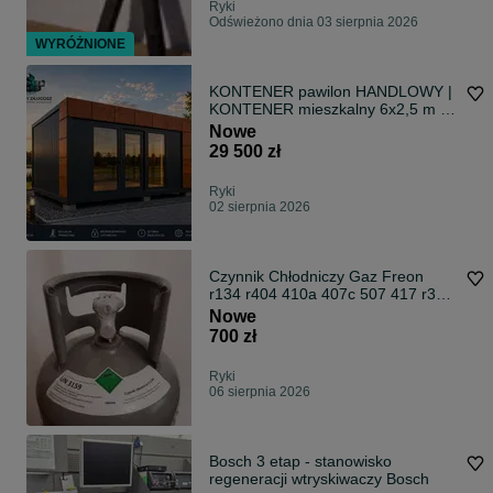
Ryki
Odświeżono dnia 03 sierpnia 2026
WYRÓŻNIONE
KONTENER pawilon HANDLOWY |
KONTENER mieszkalny 6x2,5 m |
Domek całoroczny PIR 100 mm |
Nowe
Kontener usługowy
29 500 zł
Ryki
02 sierpnia 2026
Czynnik Chłodniczy Gaz Freon
r134 r404 410a 407c 507 417 r32
422d 407f
Nowe
700 zł
Ryki
06 sierpnia 2026
Bosch 3 etap - stanowisko
regeneracji wtryskiwaczy Bosch