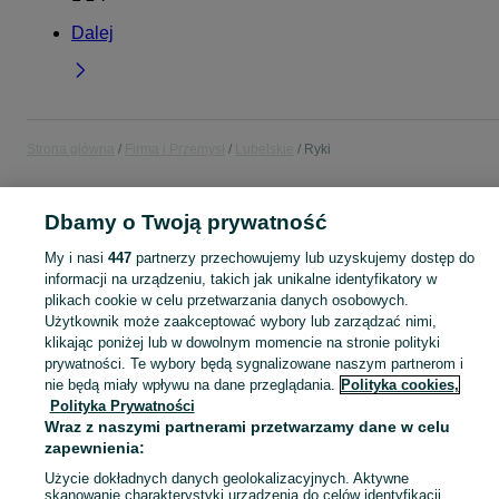
Dalej
Strona główna
Firma i Przemysł
Lubelskie
Ryki
FIRMA I PRZEMYSŁ
Dbamy o Twoją prywatność
My i nasi
447
partnerzy przechowujemy lub uzyskujemy dostęp do
KATEGORIA
informacji na urządzeniu, takich jak unikalne identyfikatory w
plikach cookie w celu przetwarzania danych osobowych.
Użytkownik może zaakceptować wybory lub zarządzać nimi,
Zobacz Więc
Sprzedaż sprzętu i wyposażenia dla firm Ryki ▶️ maszyny, biuro i inne ✅ Nowe i używane w atrakcyjnych cenach ✌ Sprawdź oferty na OLX.pl!
klikając poniżej lub w dowolnym momencie na stronie polityki
prywatności. Te wybory będą sygnalizowane naszym partnerom i
Mapa kategorii
nie będą miały wpływu na dane przeglądania.
Polityka cookies,
Polityka Prywatności
Mapa miejscowości
Wraz z naszymi partnerami przetwarzamy dane w celu
Mapa ministron
zapewnienia:
Popularne wyszukiwania
Użycie dokładnych danych geolokalizacyjnych. Aktywne
skanowanie charakterystyki urządzenia do celów identyfikacji.