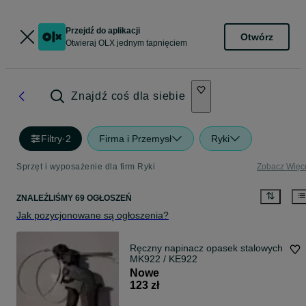
Przejdź do aplikacji
Otwórz
Otwieraj OLX jednym tapnięciem
Znajdź coś dla siebie
Filtry
·
2
Firma i Przemysł
Ryki
Sprzęt i wyposażenie dla firm Ryki
Zobacz Więc
ZNALEŹLIŚMY 69 OGŁOSZEŃ
Jak pozycjonowane są ogłoszenia?
Ręczny napinacz opasek stalowych
MK922 / KE922
Nowe
123 zł