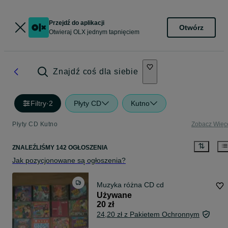
Przejdź do aplikacji
Otwórz
Otwieraj OLX jednym tapnięciem
Znajdź coś dla siebie
Filtry
·
2
Płyty CD
Kutno
Płyty CD Kutno
Zobacz Więc
ZNALEŹLIŚMY 142 OGŁOSZENIA
Jak pozycjonowane są ogłoszenia?
Muzyka różna CD cd
Używane
20 zł
24,20 zł z Pakietem Ochronnym