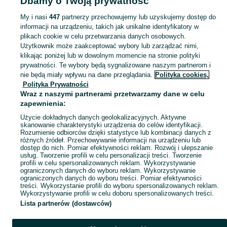
Dbamy o Twoją prywatność
Płyty CD - Kutno
My i nasi
447
partnerzy przechowujemy lub uzyskujemy dostęp do
informacji na urządzeniu, takich jak unikalne identyfikatory w
KATEGORIA
plikach cookie w celu przetwarzania danych osobowych.
Użytkownik może zaakceptować wybory lub zarządzać nimi,
Zobacz Więc
Sprzedaż krążków CD Kutno ▶️ składanki, soundtracki, box-sety, single ✅ Nowe i używane w atrakcyjnych cenach ✌ Kupuj i sprzedawaj na OLX.pl!
klikając poniżej lub w dowolnym momencie na stronie polityki
prywatności. Te wybory będą sygnalizowane naszym partnerom i
nie będą miały wpływu na dane przeglądania.
Polityka cookies,
Mapa kategorii
Polityka Prywatności
Mapa miejscowości
Wraz z naszymi partnerami przetwarzamy dane w celu
zapewnienia:
Mapa ministron
Użycie dokładnych danych geolokalizacyjnych. Aktywne
Popularne wyszukiwania
skanowanie charakterystyki urządzenia do celów identyfikacji.
Rozumienie odbiorców dzięki statystyce lub kombinacji danych z
różnych źródeł. Przechowywanie informacji na urządzeniu lub
dostęp do nich. Pomiar efektywności reklam. Rozwój i ulepszanie
usług. Tworzenie profili w celu personalizacji treści. Tworzenie
profili w celu spersonalizowanych reklam. Wykorzystywanie
ograniczonych danych do wyboru reklam. Wykorzystywanie
ograniczonych danych do wyboru treści. Pomiar efektywności
treści. Wykorzystanie profili do wyboru spersonalizowanych reklam.
Wykorzystywanie profili w celu doboru spersonalizowanych treści.
Lista partnerów (dostawców)