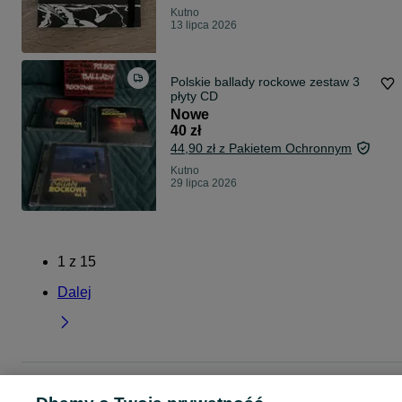
Kutno
13 lipca 2026
Polskie ballady rockowe zestaw 3
płyty CD
Nowe
40 zł
44,90 zł z Pakietem Ochronnym
Kutno
29 lipca 2026
1
z
15
Dalej
Strona główna
Muzyka i Edukacja
Muzyka
Płyty CD
Płyty CD - Łódzkie