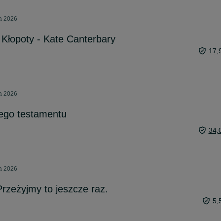
ca 2026
 Kłopoty - Kate Canterbary
17,
ca 2026
ego testamentu
34,
ca 2026
Przeżyjmy to jeszcze raz.
5,