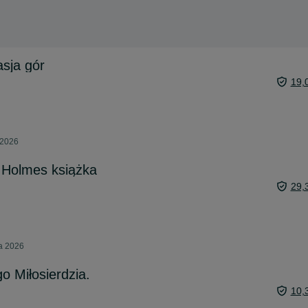
asja gór
19,
 2026
 Holmes książka
29,
ca 2026
 Miłosierdzia.
10,