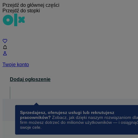
Przejdź do głównej części
Przejdź do stopki
Czat
Twoje konto
Dodaj ogłoszenie
Dla biznesu
opens in a new tab
Sprzedajesz, oferujesz usługi lub rekrutujesz
pracowników?
Zobacz, jak dzięki naszym rozwiązaniom dl
firm możesz dotrzeć do milionów użytkowników — i osiągną
swoje cele.