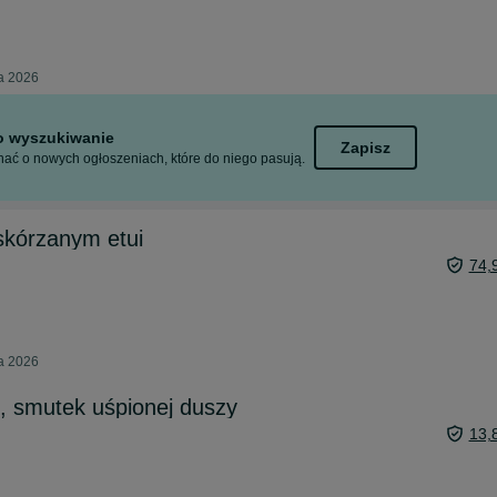
ca 2026
to wyszukiwanie
Zapisz
ać o nowych ogłoszeniach, które do niego pasują.
skórzanym etui
74,
ca 2026
, smutek uśpionej duszy
13,