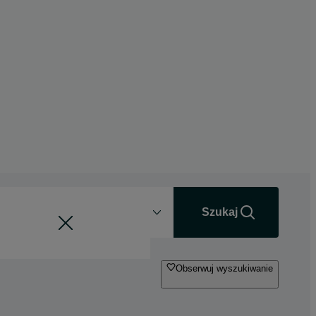
Odległość
+0 km
Szukaj
Obserwuj wyszukiwanie