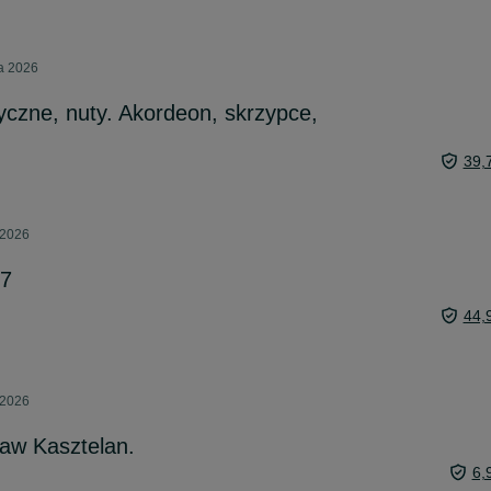
ca 2026
yczne, nuty. Akordeon, skrzypce,
39,
 2026
87
44,
 2026
aw Kasztelan.
6,