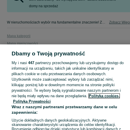
domy na sprzedaż
W nieruchomościach wybór ma fundamentalne znaczenie! Znajdź wymarzony lokal w kategorii Nieruchomości na OLX - Zawiercie i okolice!
Zobacz Więc
Mapa kategorii
Mapa miejscowości
Mapa ministron
Dbamy o Twoją prywatność
Popularne wyszukiwania
My i nasi
447
partnerzy przechowujemy lub uzyskujemy dostęp do
informacji na urządzeniu, takich jak unikalne identyfikatory w
plikach cookie w celu przetwarzania danych osobowych.
Użytkownik może zaakceptować wybory lub zarządzać nimi,
klikając poniżej lub w dowolnym momencie na stronie polityki
prywatności. Te wybory będą sygnalizowane naszym partnerom i
nie będą miały wpływu na dane przeglądania.
Polityka cookies,
Polityka Prywatności
Wraz z naszymi partnerami przetwarzamy dane w celu
zapewnienia:
Użycie dokładnych danych geolokalizacyjnych. Aktywne
skanowanie charakterystyki urządzenia do celów identyfikacji.
Rozumienie odbiorców dzięki statystyce lub kombinacji danych z