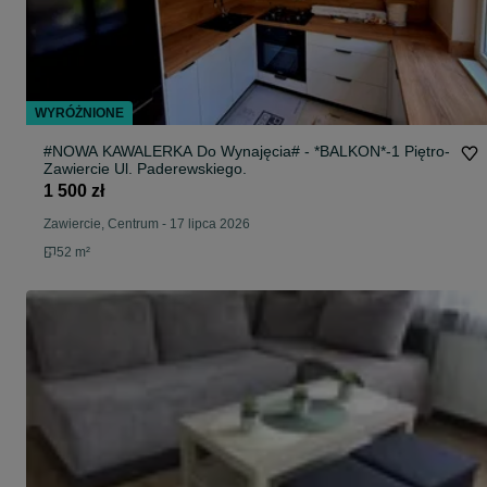
WYRÓŻNIONE
#NOWA KAWALERKA Do Wynajęcia# - *BALKON*-1 Piętro-
Zawiercie Ul. Paderewskiego.
1 500 zł
Zawiercie, Centrum
-
17 lipca 2026
52 m²