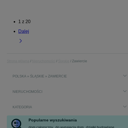
1
z
20
Dalej
Strona główna
Nieruchomości
Śląskie
Zawiercie
POLSKA » ŚLĄSKIE » ZAWIERCIE
NIERUCHOMOŚCI
KATEGORIA
Popularne wyszukiwania
dom całoroczny
do wynajęcia dom
działki budowlane