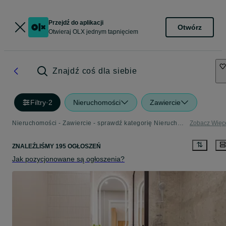
Przejdź do aplikacji
Otwórz
Otwieraj OLX jednym tapnięciem
Znajdź coś dla siebie
Filtry
·
2
Nieruchomości
Zawiercie
Nieruchomości - Zawiercie - sprawdź kategorię Nieruchomości
Zobacz Więc
ZNALEŹLIŚMY 195 OGŁOSZEŃ
Jak pozycjonowane są ogłoszenia?