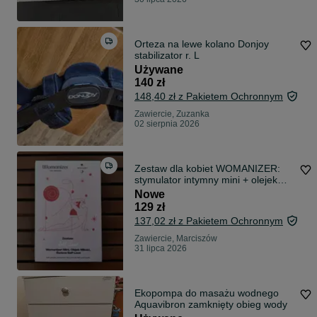
Orteza na lewe kolano Donjoy
stabilizator r. L
Używane
140 zł
148,40 zł z Pakietem Ochronnym
Zawiercie, Zuzanka
02 sierpnia 2026
Zestaw dla kobiet WOMANIZER:
stymulator intymny mini + olejek
Miłość 10ml + świeca Self Love 30g
Nowe
129 zł
137,02 zł z Pakietem Ochronnym
Zawiercie, Marciszów
31 lipca 2026
Ekopompa do masażu wodnego
Aquavibron zamknięty obieg wody