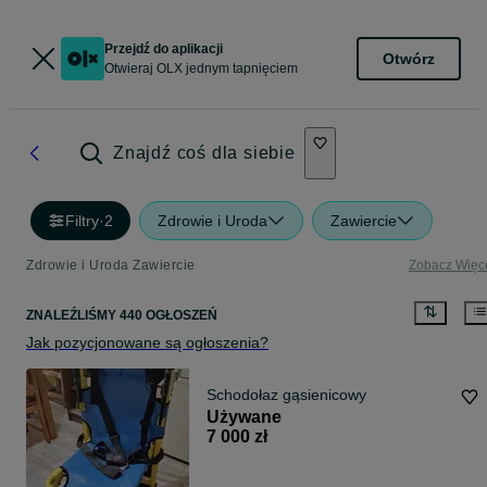
Przejdź do aplikacji
Otwórz
Otwieraj OLX jednym tapnięciem
Znajdź coś dla siebie
Filtry
·
2
Zdrowie i Uroda
Zawiercie
Zdrowie i Uroda Zawiercie
Zobacz Więc
ZNALEŹLIŚMY 440 OGŁOSZEŃ
Jak pozycjonowane są ogłoszenia?
Schodołaz gąsienicowy
Używane
7 000 zł