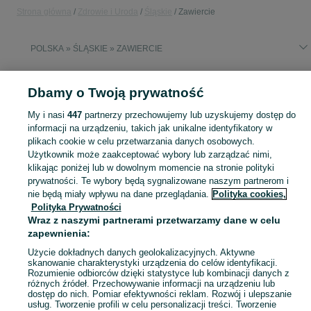
Strona główna
Zdrowie i Uroda
Śląskie
Zawiercie
POLSKA » ŚLĄSKIE » ZAWIERCIE
ZDROWIE I URODA
Dbamy o Twoją prywatność
My i nasi
447
partnerzy przechowujemy lub uzyskujemy dostęp do
KATEGORIA
informacji na urządzeniu, takich jak unikalne identyfikatory w
plikach cookie w celu przetwarzania danych osobowych.
Użytkownik może zaakceptować wybory lub zarządzać nimi,
Zobacz Więc
Sprzedaż produktów zdrowia i urody Zawiercie ▶️ Kosmetyki, perfumy, sprzęt medyczny ✅ Nowe i używane w najlepszych cenach ☝ Znajdź ogłoszenia na OLX.pl!
klikając poniżej lub w dowolnym momencie na stronie polityki
prywatności. Te wybory będą sygnalizowane naszym partnerom i
nie będą miały wpływu na dane przeglądania.
Polityka cookies,
Mapa kategorii
Polityka Prywatności
Mapa miejscowości
Wraz z naszymi partnerami przetwarzamy dane w celu
Mapa ministron
zapewnienia:
Popularne wyszukiwania
Użycie dokładnych danych geolokalizacyjnych. Aktywne
skanowanie charakterystyki urządzenia do celów identyfikacji.
Rozumienie odbiorców dzięki statystyce lub kombinacji danych z
różnych źródeł. Przechowywanie informacji na urządzeniu lub
dostęp do nich. Pomiar efektywności reklam. Rozwój i ulepszanie
usług. Tworzenie profili w celu personalizacji treści. Tworzenie