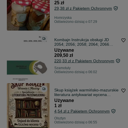
25 zł
29,38 zł z Pakietem Ochronnym
Homrzyska
Odświeżono dzisiaj o 07:29
Kombajn Instrukcja obsługi JD
2054; 2056; 2058; 2064; 2066
John Deere
Używane
209,50 zł
220,33 zł z Pakietem Ochronnym
Szamotuły
Odświeżono dzisiaj o 06:02
Skup książek warmińsko-mazurskie
literatura antykwariat wycena
transport
Używane
1 zł
4,54 zł z Pakietem Ochronnym
Olsztyn
Odświeżono dzisiaj o 06:55