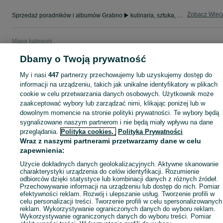
Zobacz Więc
Sprzedaż poradników i albumów Grabno ▶️ kulinaria, sztuka, fotografia i inne ✅ Nowe i używane w super cenach ✌ Kupuj i sprzedawaj na OLX.pl!
Mapa kategorii
Mapa miejscowości
Dbamy o Twoją prywatność
Mapa ministron
My i nasi
447
partnerzy przechowujemy lub uzyskujemy dostęp do
Popularne wyszukiwania
informacji na urządzeniu, takich jak unikalne identyfikatory w plikach
cookie w celu przetwarzania danych osobowych. Użytkownik może
zaakceptować wybory lub zarządzać nimi, klikając poniżej lub w
dowolnym momencie na stronie polityki prywatności. Te wybory będą
sygnalizowane naszym partnerom i nie będą miały wpływu na dane
przeglądania.
Polityka cookies,
Polityka Prywatności
Wraz z naszymi partnerami przetwarzamy dane w celu
zapewnienia:
Użycie dokładnych danych geolokalizacyjnych. Aktywne skanowanie
charakterystyki urządzenia do celów identyfikacji. Rozumienie
odbiorców dzięki statystyce lub kombinacji danych z różnych źródeł.
Przechowywanie informacji na urządzeniu lub dostęp do nich. Pomiar
efektywności reklam. Rozwój i ulepszanie usług. Tworzenie profili w
celu personalizacji treści. Tworzenie profili w celu spersonalizowanych
reklam. Wykorzystywanie ograniczonych danych do wyboru reklam.
Wykorzystywanie ograniczonych danych do wyboru treści. Pomiar