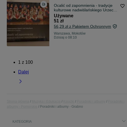
Ocalić od zapomnienia - tradycje
kulturowe nadwiślańskiego Urzecza
URZECZEni, Kalwarki CD
Używane
51 zł
56,29 zł z Pakietem Ochronnym
Warszawa, Mokotów
Dzisiaj o 08:10
1
z
100
Dalej
Strona główna
Muzyka i Edukacja
Książki
Poradniki i albumy
Poradniki i
albumy - Pomorskie
Poradniki i albumy - Grabno
KATEGORIA