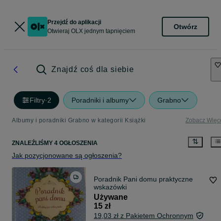
Przejdź do aplikacji
Otwórz
Otwieraj OLX jednym tapnięciem
Znajdź coś dla siebie
Filtry
·
2
Poradniki i albumy
Grabno
Albumy i poradniki Grabno w kategorii Książki
Zobacz Więc
ZNALEŹLIŚMY 4 OGŁOSZENIA
Jak pozycjonowane są ogłoszenia?
Poradnik Pani domu praktyczne
wskazówki
Używane
15 zł
19,03 zł z Pakietem Ochronnym