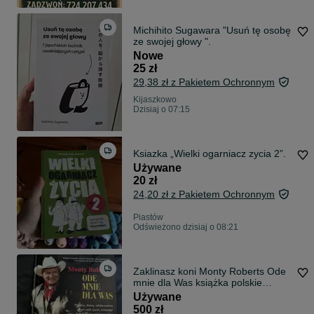
Michihito Sugawara "Usuń tę osobę
ze swojej głowy ".
Nowe
25 zł
29,38 zł z Pakietem Ochronnym
Kijaszkowo
Dzisiaj o 07:15
Ksiazka „Wielki ogarniacz zycia 2”.
Używane
20 zł
24,20 zł z Pakietem Ochronnym
Piastów
Odświeżono dzisiaj o 08:21
Zaklinasz koni Monty Roberts Ode
mnie dla Was książka polskie
wydanie
Używane
500 zł