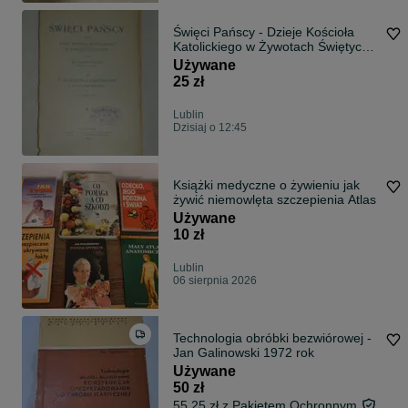
Święci Pańscy - Dzieje Kościoła
Katolickiego w Żywotach Świętych
1899r
Używane
25 zł
Lublin
Dzisiaj o 12:45
Książki medyczne o żywieniu jak
żywić niemowlęta szczepienia Atlas
Używane
10 zł
Lublin
06 sierpnia 2026
Technologia obróbki bezwiórowej -
Jan Galinowski 1972 rok
Używane
50 zł
55,25 zł z Pakietem Ochronnym