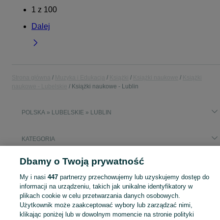
1
z
100
Dalej
Strona główna
Muzyka i Edukacja
Książki
Książki naukowe
Książki
naukowe - Lubelskie
Książki naukowe - Lublin
POLSKA » LUBELSKIE » LUBLIN
KATEGORIA
Dbamy o Twoją prywatność
Popularne wyszukiwania
anatomia bochenek
anatomia bochenek repetytorium
My i nasi
447
partnerzy przechowujemy lub uzyskujemy dostęp do
informacji na urządzeniu, takich jak unikalne identyfikatory w
plikach cookie w celu przetwarzania danych osobowych.
Zobacz Więc
Sprzedaż książek naukowych Lublin ▶️ medycyna, prawo, psychologia, historia i inne ✅ Nowe i używane w super cenach ✌ Kupuj i sprzedawaj na OLX.pl!
Użytkownik może zaakceptować wybory lub zarządzać nimi,
klikając poniżej lub w dowolnym momencie na stronie polityki