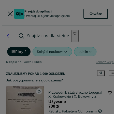
Przejdź do aplikacji
Otwórz
Otwieraj OLX jednym tapnięciem
Znajdź coś dla siebie
Filtry
·
2
Książki naukowe
Lublin
Książki naukowe Lublin
Zobacz Więc
ZNALEŹLIŚMY
PONAD
1 000 OGŁOSZEŃ
Jak pozycjonowane są ogłoszenia?
Przewodnik statystyczno topograf
X. Krakowskie i X. Bukowiny z
1872r
Używane
700 zł
728 zł z Pakietem Ochronnym