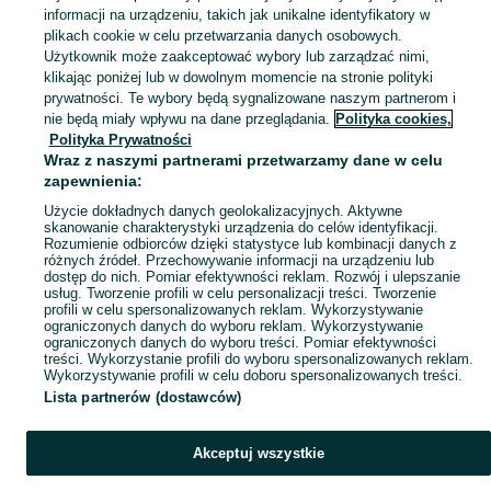
to jest chemia 1
fizyka 3 wsio
informacji na urządzeniu, takich jak unikalne identyfikatory w
schritte international neu 2
poznać przeszłość 3
plikach cookie w celu przetwarzania danych osobowych.
Użytkownik może zaakceptować wybory lub zarządzać nimi,
edb
klikając poniżej lub w dowolnym momencie na stronie polityki
prywatności. Te wybory będą sygnalizowane naszym partnerom i
nie będą miały wpływu na dane przeglądania.
Polityka cookies,
Instrumenty
Polityka Prywatności
Wraz z naszymi partnerami przetwarzamy dane w celu
zapewnienia:
perkusja akustyczna
Użycie dokładnych danych geolokalizacyjnych. Aktywne
keyboard yamaha
skanowanie charakterystyki urządzenia do celów identyfikacji.
yamaha psr e363
Rozumienie odbiorców dzięki statystyce lub kombinacji danych z
różnych źródeł. Przechowywanie informacji na urządzeniu lub
gitara klasyczna
dostęp do nich. Pomiar efektywności reklam. Rozwój i ulepszanie
usług. Tworzenie profili w celu personalizacji treści. Tworzenie
supita
profili w celu spersonalizowanych reklam. Wykorzystywanie
yamaha psr e373
ograniczonych danych do wyboru reklam. Wykorzystywanie
ograniczonych danych do wyboru treści. Pomiar efektywności
treści. Wykorzystanie profili do wyboru spersonalizowanych reklam.
Wykorzystywanie profili w celu doboru spersonalizowanych treści.
Lista partnerów (dostawców)
Akceptuj wszystkie