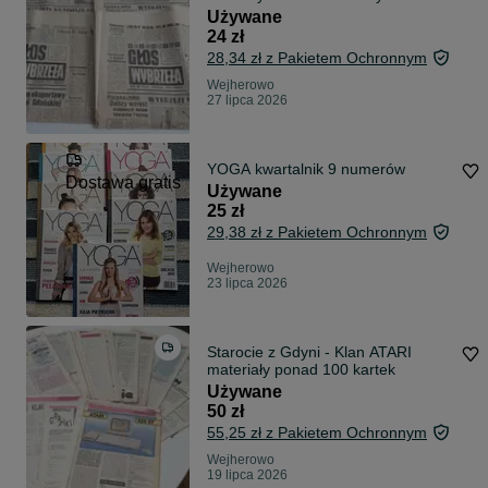
4szt.
Używane
24 zł
28,34 zł z Pakietem Ochronnym
Wejherowo
27 lipca 2026
YOGA kwartalnik 9 numerów
Dostawa gratis
Używane
25 zł
29,38 zł z Pakietem Ochronnym
Wejherowo
23 lipca 2026
Starocie z Gdyni - Klan ATARI
materiały ponad 100 kartek
Używane
50 zł
55,25 zł z Pakietem Ochronnym
Wejherowo
19 lipca 2026