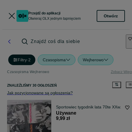
Przejdź do aplikacji
Otwórz
Otwieraj OLX jednym tapnięciem
Znajdź coś dla siebie
Filtry
·
2
Czasopisma
Wejherowo
Czasopisma Wejherowo
Zobacz Więc
ZNALEŹLIŚMY 30 OGŁOSZEŃ
Jak pozycjonowane są ogłoszenia?
Sportowiec tygodnik lata 70te XXw.
Używane
9,99 zł