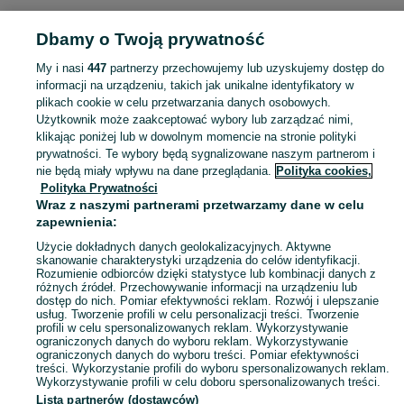
Strona główna
Muzyka i Edukacja
Książki
Czasopisma
Czasopisma -
Dbamy o Twoją prywatność
Pomorskie
Czasopisma - Wejherowo
My i nasi
447
partnerzy przechowujemy lub uzyskujemy dostęp do
KATEGORIA
informacji na urządzeniu, takich jak unikalne identyfikatory w
plikach cookie w celu przetwarzania danych osobowych.
Użytkownik może zaakceptować wybory lub zarządzać nimi,
Zobacz Więc
Sprzedaż czasopism Wejherowo ▶️ gazety, magazyny, wydania kolekcjonerskie ✅ Nowe i używane w atrakcyjnych cenach ✌ Kupuj i sprzedawaj prasę na OLX.pl!
klikając poniżej lub w dowolnym momencie na stronie polityki
prywatności. Te wybory będą sygnalizowane naszym partnerom i
nie będą miały wpływu na dane przeglądania.
Polityka cookies,
Mapa kategorii
Polityka Prywatności
Mapa miejscowości
Wraz z naszymi partnerami przetwarzamy dane w celu
zapewnienia:
Mapa ministron
Użycie dokładnych danych geolokalizacyjnych. Aktywne
Popularne wyszukiwania
skanowanie charakterystyki urządzenia do celów identyfikacji.
Rozumienie odbiorców dzięki statystyce lub kombinacji danych z
różnych źródeł. Przechowywanie informacji na urządzeniu lub
dostęp do nich. Pomiar efektywności reklam. Rozwój i ulepszanie
usług. Tworzenie profili w celu personalizacji treści. Tworzenie
profili w celu spersonalizowanych reklam. Wykorzystywanie
ograniczonych danych do wyboru reklam. Wykorzystywanie
ograniczonych danych do wyboru treści. Pomiar efektywności
treści. Wykorzystanie profili do wyboru spersonalizowanych reklam.
Wykorzystywanie profili w celu doboru spersonalizowanych treści.
Lista partnerów (dostawców)