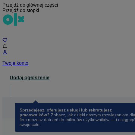
Przejdź do głównej części
Przejdź do stopki
Czat
Twoje konto
Dodaj ogłoszenie
Dla biznesu
opens in a new tab
Sprzedajesz, oferujesz usługi lub rekrutujesz
pracowników?
Zobacz, jak dzięki naszym rozwiązaniom dl
firm możesz dotrzeć do milionów użytkowników — i osiągną
swoje cele.