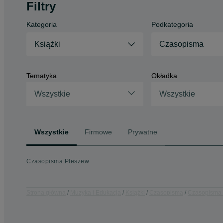
Filtry
Kategoria
Podkategoria
Książki
Czasopisma
Tematyka
Okładka
Wszystkie
Wszystkie
Wszystkie
Firmowe
Prywatne
Czasopisma Pleszew
Strona główna
Muzyka i Edukacja
Książki
Czasopisma
Czasopisma 