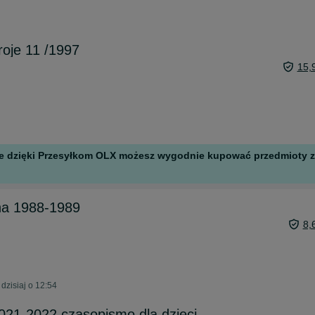
roje 11 /1997
15,
 ale dzięki Przesyłkom OLX możesz wygodnie kupować przedmioty z 
na 1988-1989
8,
zisiaj o 12:54
021-2022 czasopismo dla dzieci