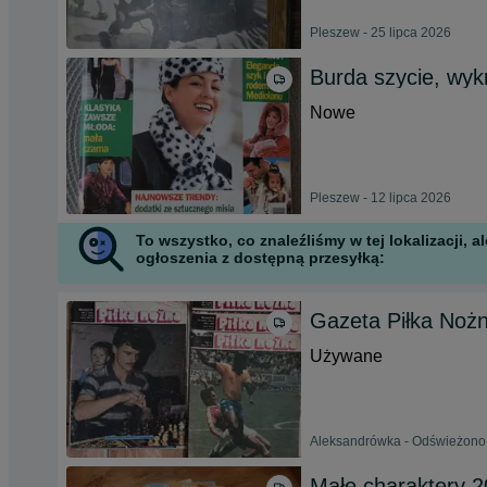
Pleszew - 25 lipca 2026
Burda szycie, wyk
Nowe
Pleszew - 12 lipca 2026
To wszystko, co znaleźliśmy w tej lokalizacji,
ogłoszenia z dostępną przesyłką:
Gazeta Piłka Noż
Używane
Aleksandrówka - Odświeżono d
Małe charaktery 2