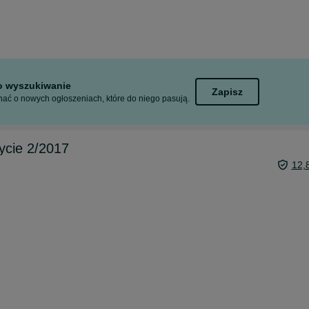
to wyszukiwanie
Zapisz
ać o nowych ogłoszeniach, które do niego pasują.
ycie 2/2017
12,