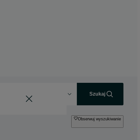
Odległość
+0 km
Szukaj
Obserwuj wyszukiwanie