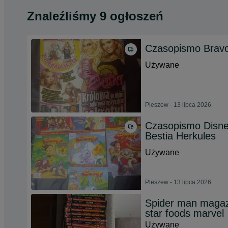
Znaleźliśmy 9 ogłoszeń
Czasopismo Bravo
Używane
Pleszew - 13 lipca 2026
Czasopismo Disney
Bestia Herkules
Używane
Pleszew - 13 lipca 2026
Spider man magaz
star foods marvel
Używane