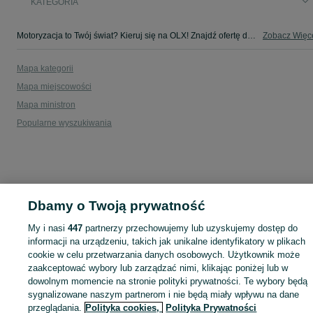
KATEGORIA
Motoryzacja to Twój świat? Kieruj się na OLX! Znajdź ofertę dla siebie w kategorii Motoryzacja na OLX - Wólka Korczowska i okolice!
Zobacz Więc
Mapa kategorii
Mapa miejscowości
Mapa ministron
Popularne wyszukiwania
Dbamy o Twoją prywatność
My i nasi
447
partnerzy przechowujemy lub uzyskujemy dostęp do
informacji na urządzeniu, takich jak unikalne identyfikatory w plikach
cookie w celu przetwarzania danych osobowych. Użytkownik może
zaakceptować wybory lub zarządzać nimi, klikając poniżej lub w
dowolnym momencie na stronie polityki prywatności. Te wybory będą
sygnalizowane naszym partnerom i nie będą miały wpływu na dane
przeglądania.
Polityka cookies,
Polityka Prywatności