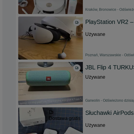
Kraków, Bronowice - Odświeżo
PlayStation VR2 –
Używane
Poznań, Warszawskie - Odświ
JBL Flip 4 TURK
Używane
Garwolin - Odświeżono dzisia
Słuchawki AirPods
Dostawa gratis
Używane