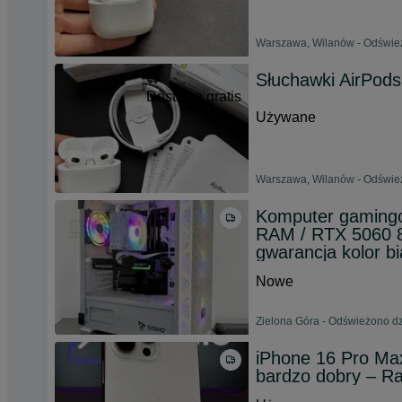
Warszawa, Wilanów - Odśwież
Słuchawki AirPods
Dostawa gratis
Używane
Warszawa, Wilanów - Odśwież
Komputer gamingo
RAM / RTX 5060 8
gwarancja kolor bi
Nowe
Zielona Góra - Odświeżono dz
iPhone 16 Pro Ma
bardzo dobry – R