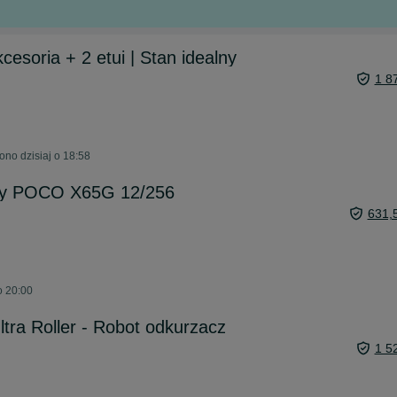
esoria + 2 etui | Stan idealny
1 8
no dzisiaj o 18:58
wy POCO X65G 12/256
631,
o 20:00
ra Roller - Robot odkurzacz
1 5