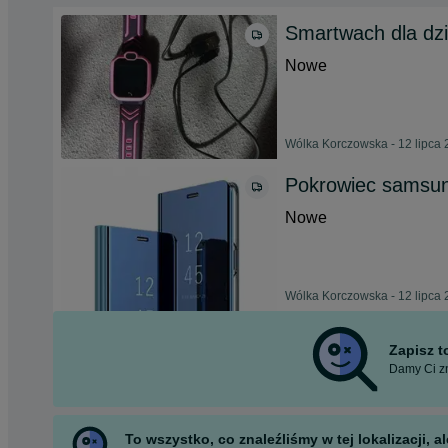
Smartwach dla dzi
Nowe
Wólka Korczowska - 12 lipca
Pokrowiec samsun
Nowe
Wólka Korczowska - 12 lipca
Zapisz 
Damy Ci zn
To wszystko, co znaleźliśmy w tej lokalizacji,