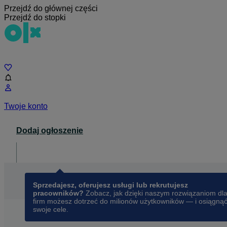
Przejdź do głównej części
Przejdź do stopki
Czat
Twoje konto
Dodaj ogłoszenie
Dla biznesu
opens in a new tab
Sprzedajesz, oferujesz usługi lub rekrutujesz
pracowników?
Zobacz, jak dzięki naszym rozwiązaniom dl
firm możesz dotrzeć do milionów użytkowników — i osiągną
swoje cele.