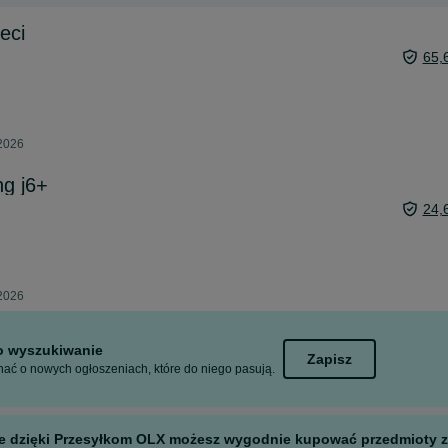
eci
65,
 2026
g j6+
24,
 2026
to wyszukiwanie
Zapisz
ać o nowych ogłoszeniach, które do niego pasują.
 ale dzięki Przesyłkom OLX możesz wygodnie kupować przedmioty z 