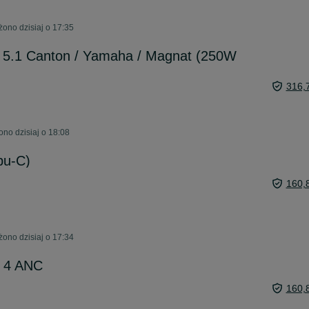
ono dzisiaj o 17:35
 5.1 Canton / Yamaha / Magnat (250W
316,
no dzisiaj o 18:08
pu-C)
160,
ono dzisiaj o 17:34
s 4 ANC
160,