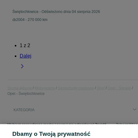
Świętochłowice
-
Odświeżono dnia 04 sierpnia 2026
2004 - 270 000 km
1
z
2
Dalej
Strona główna
Motoryzacja
Samochody osobowe
Opel
Opel - Śląskie
Opel - Świętochłowice
KATEGORIA
Wybierz sprawdzoną markę i poczuj się odjazdowo! Znajdź wymarzony samochód w kategorii Opel na OLX - Świętochłowice i okolice!
Zobacz Więc
Dbamy o Twoją prywatność