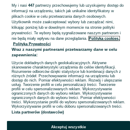
Mapa kategorii
My i nasi
447
partnerzy przechowujemy lub uzyskujemy dostęp do
Mapa miejscowości
informacji na urządzeniu, takich jak unikalne identyfikatory w
plikach cookie w celu przetwarzania danych osobowych.
Mapa ministron
Użytkownik może zaakceptować wybory lub zarządzać nimi,
Popularne wyszukiwania
klikając poniżej lub w dowolnym momencie na stronie polityki
prywatności. Te wybory będą sygnalizowane naszym partnerom i
nie będą miały wpływu na dane przeglądania.
Polityka cookies,
Polityka Prywatności
Wraz z naszymi partnerami przetwarzamy dane w celu
zapewnienia:
Użycie dokładnych danych geolokalizacyjnych. Aktywne
skanowanie charakterystyki urządzenia do celów identyfikacji.
Rozumienie odbiorców dzięki statystyce lub kombinacji danych z
różnych źródeł. Przechowywanie informacji na urządzeniu lub
dostęp do nich. Pomiar efektywności reklam. Rozwój i ulepszanie
usług. Tworzenie profili w celu personalizacji treści. Tworzenie
profili w celu spersonalizowanych reklam. Wykorzystywanie
ograniczonych danych do wyboru reklam. Wykorzystywanie
ograniczonych danych do wyboru treści. Pomiar efektywności
treści. Wykorzystanie profili do wyboru spersonalizowanych reklam.
Wykorzystywanie profili w celu doboru spersonalizowanych treści.
Lista partnerów (dostawców)
Akceptuj wszystkie