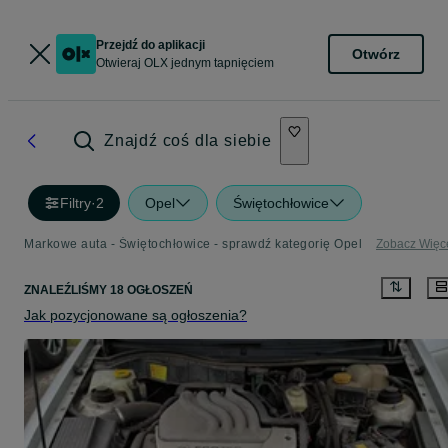
Przejdź do aplikacji
Otwórz
Otwieraj OLX jednym tapnięciem
Znajdź coś dla siebie
Filtry
·
2
Opel
Świętochłowice
Markowe auta - Świętochłowice - sprawdź kategorię Opel
Zobacz Więc
ZNALEŹLIŚMY 18 OGŁOSZEŃ
Jak pozycjonowane są ogłoszenia?