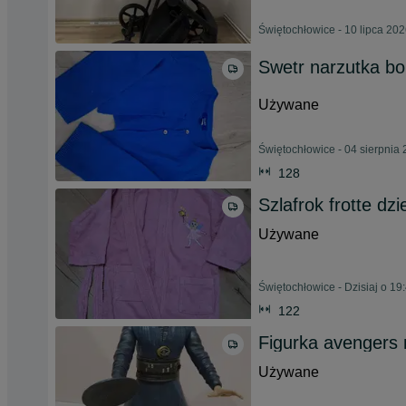
Świętochłowice - 10 lipca 20
Swetr narzutka bol
Używane
Świętochłowice - 04 sierpnia
128
Szlafrok frotte dz
Używane
Świętochłowice - Dzisiaj o 19
122
Figurka avengers 
Używane