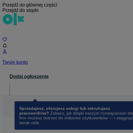
Przejdź do głównej części
Przejdź do stopki
Czat
Twoje konto
Dodaj ogłoszenie
Dla biznesu
opens in a new tab
Sprzedajesz, oferujesz usługi lub rekrutujesz
pracowników?
Zobacz, jak dzięki naszym rozwiązaniom dl
firm możesz dotrzeć do milionów użytkowników — i osiągną
swoje cele.