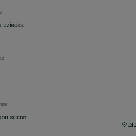
26
a dziecka
:13
s
 2026
kon silicon
24,