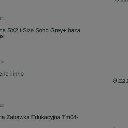
:34
ona SX2 i-Size Soho Grey+ baza
is
:31
ene i inne
213,
:23
ywna Zabawka Edukacyjna Tm04-