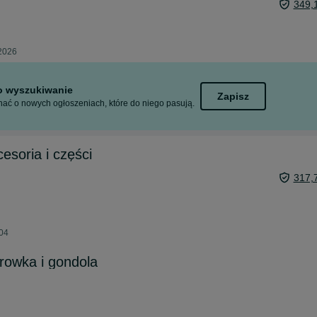
349,
 2026
to wyszukiwanie
Zapisz
ać o nowych ogłoszeniach, które do niego pasują.
esoria i części
317,
:04
owka i gondola