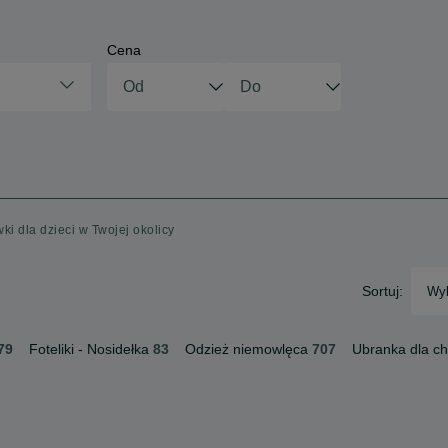
Cena
ki dla dzieci w Twojej okolicy
Sortuj:
Wyb
79
Foteliki - Nosidełka
83
Odzież niemowlęca
707
Ubranka dla c