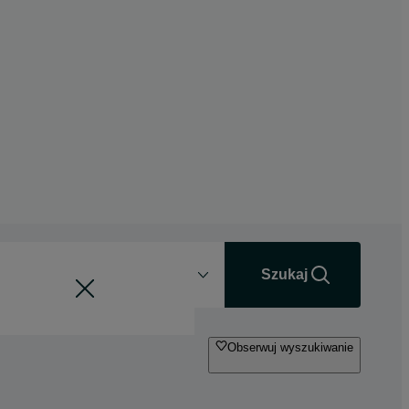
Odległość
+0 km
Szukaj
Obserwuj wyszukiwanie