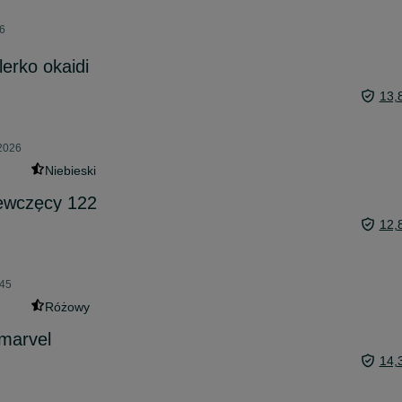
26
erko okaidi
13,
 2026
Niebieski
iewczęcy 122
12,
:45
Różowy
marvel
14,