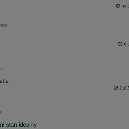
44,
 2026
8,
:12
tle
210,
26
ni stan idealny