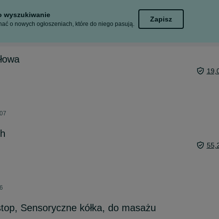
to wyszukiwanie
Zapisz
ać o nowych ogłoszeniach, które do niego pasują.
ałowa
19,
:07
ch
55,
26
top, Sensoryczne kółka, do masażu