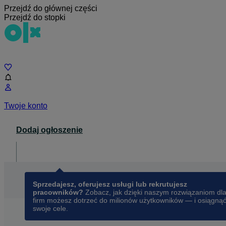
Przejdź do głównej części
Przejdź do stopki
Czat
Twoje konto
Dodaj ogłoszenie
Dla biznesu
opens in a new tab
Sprzedajesz, oferujesz usługi lub rekrutujesz
pracowników?
Zobacz, jak dzięki naszym rozwiązaniom dl
firm możesz dotrzeć do milionów użytkowników — i osiągną
swoje cele.