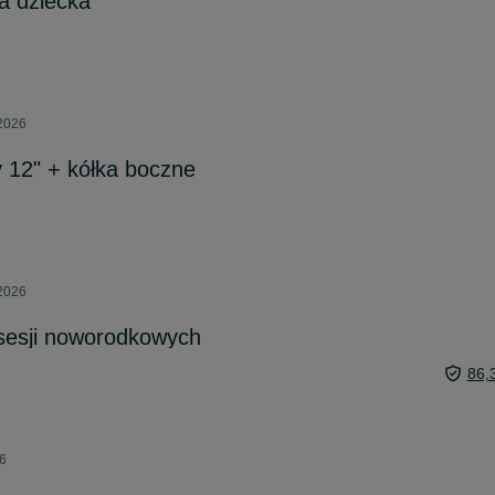
la dziecka
 2026
 12" + kółka boczne
 2026
sesji noworodkowych
86,
26