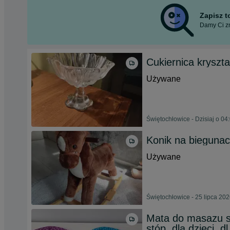
Zapisz 
Damy Ci zn
Cukiernica kryszt
Używane
Świętochłowice - Dzisiaj o 04
Konik na bieguna
Używane
Świętochłowice - 25 lipca 20
Mata do masazu s
stóp, dla dzieci, dl