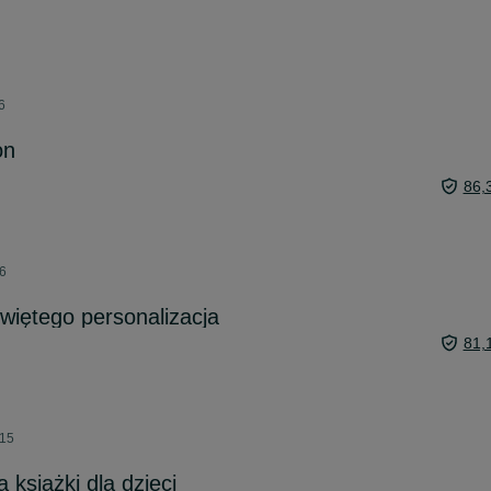
6
on
86,
26
więtego personalizacja
81,
:15
a książki dla dzieci