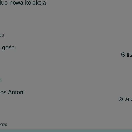
fluo nowa kolekcja
:18
 gości
9,
26
toś Antoni
34,
 2026