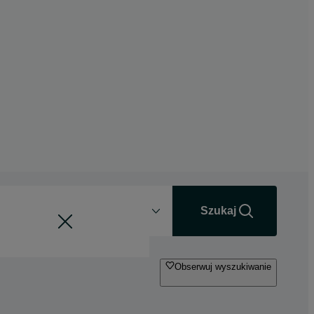
Odległość
+0 km
Szukaj
Obserwuj wyszukiwanie