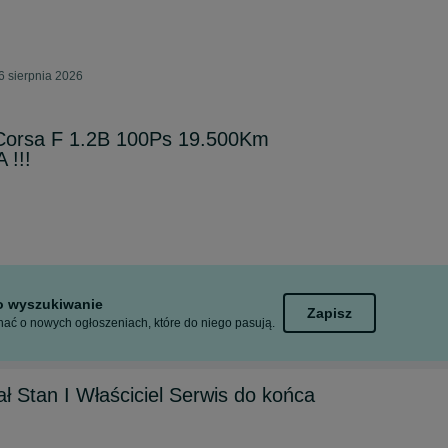
6 sierpnia 2026
Corsa F 1.2B 100Ps 19.500Km
 !!!
to wyszukiwanie
Zapisz
ać o nowych ogłoszeniach, które do niego pasują.
ł Stan I Właściciel Serwis do końca