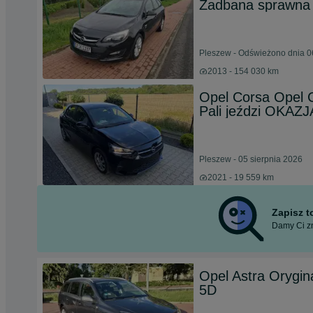
Zadbana sprawna
Pleszew - Odświeżono dnia 0
2013 - 154 030 km
Opel Corsa Opel 
Pali jeździ OKAZJA
Pleszew - 05 sierpnia 2026
2021 - 19 559 km
Zapisz 
Damy Ci zn
Opel Astra Orygina
5D