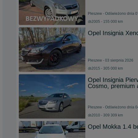
Pleszew - Odświeżono dnia 0
2005 - 155 000 km
Opel Insignia Xen
Pleszew - 03 sierpnia 2026
2015 - 305 000 km
Opel Insignia Pier
Cosmo, premium 
Pleszew - Odświeżono dnia 0
2010 - 309 309 km
Opel Mokka 1.4 b