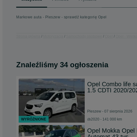
Markowe auta - Pleszew - sprawdź kategorię Opel
Strona główna
Motoryzacja
Samochody osobowe
Opel
Opel - Wielk
Znaleźliśmy 34 ogłoszenia
Opel Combo life s
1.5 CDTI 2020/20
Pleszew - 07 sierpnia 2026
WYRÓŻNIONE
2020 - 141 000 km
Opel Mokka Opel 
Automat 43 tys