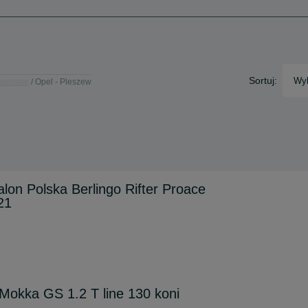
Sortuj:
Wyb
opolskie
Opel - Pleszew
alon Polska Berlingo Rifter Proace
21
Mokka GS 1.2 T line 130 koni