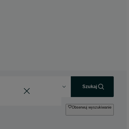
Odległość
+0 km
Szukaj
Obserwuj wyszukiwanie