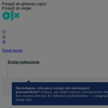
Przejdź do głównej części
Przejdź do stopki
Czat
Twoje konto
Dodaj ogłoszenie
Dla biznesu
opens in a new tab
Sprzedajesz, oferujesz usługi lub rekrutujesz
pracowników?
Zobacz, jak dzięki naszym rozwiązaniom dl
firm możesz dotrzeć do milionów użytkowników — i osiągną
swoje cele.