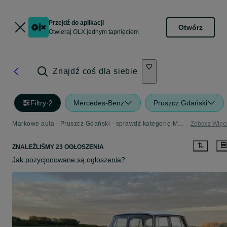
Przejdź do aplikacji
Otwórz
Otwieraj OLX jednym tapnięciem
Znajdź coś dla siebie
Filtry
·
2
Mercedes-Benz
Pruszcz Gdański
Markowe auta - Pruszcz Gdański - sprawdź kategorię Mercedes-Benz
Zobacz Więc
ZNALEŹLIŚMY 23 OGŁOSZENIA
Jak pozycjonowane są ogłoszenia?