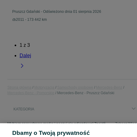
Pruszcz Gdański
-
Odświeżono dnia 01 sierpnia 2026
2011 - 173 442 km
1
z
3
Dalej
Strona główna
Motoryzacja
Samochody osobowe
Mercedes-Benz
Mercedes-Benz - Pomorskie
Mercedes-Benz - Pruszcz Gdański
KATEGORIA
Wybierz sprawdzoną markę i poczuj się odjazdowo! Znajdź wymarzony samochód w kategorii Mercedes-Benz na OLX - Pruszcz Gdański i okolice!
Zobacz Więc
Dbamy o Twoją prywatność