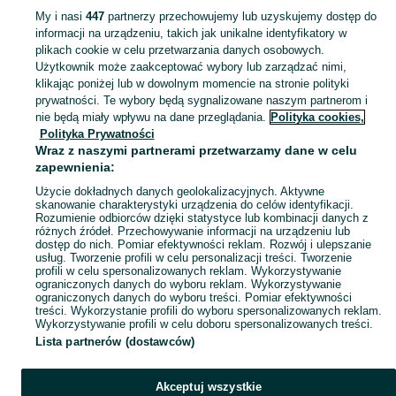
Mapa kategorii
My i nasi
447
partnerzy przechowujemy lub uzyskujemy dostęp do
Mapa miejscowości
informacji na urządzeniu, takich jak unikalne identyfikatory w
plikach cookie w celu przetwarzania danych osobowych.
Mapa ministron
Użytkownik może zaakceptować wybory lub zarządzać nimi,
Popularne wyszukiwania
klikając poniżej lub w dowolnym momencie na stronie polityki
prywatności. Te wybory będą sygnalizowane naszym partnerom i
nie będą miały wpływu na dane przeglądania.
Polityka cookies,
Polityka Prywatności
Wraz z naszymi partnerami przetwarzamy dane w celu
zapewnienia:
Użycie dokładnych danych geolokalizacyjnych. Aktywne
skanowanie charakterystyki urządzenia do celów identyfikacji.
Rozumienie odbiorców dzięki statystyce lub kombinacji danych z
różnych źródeł. Przechowywanie informacji na urządzeniu lub
dostęp do nich. Pomiar efektywności reklam. Rozwój i ulepszanie
usług. Tworzenie profili w celu personalizacji treści. Tworzenie
profili w celu spersonalizowanych reklam. Wykorzystywanie
ograniczonych danych do wyboru reklam. Wykorzystywanie
ograniczonych danych do wyboru treści. Pomiar efektywności
treści. Wykorzystanie profili do wyboru spersonalizowanych reklam.
Wykorzystywanie profili w celu doboru spersonalizowanych treści.
Lista partnerów (dostawców)
Akceptuj wszystkie