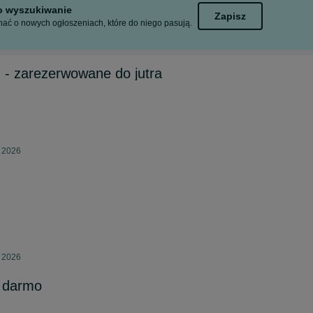
to wyszukiwanie
Zapisz
ać o nowych ogłoszeniach, które do niego pasują.
 - zarezerwowane do jutra
a 2026
a 2026
a darmo