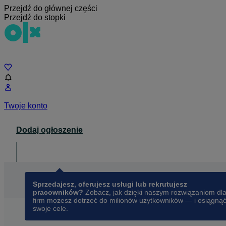
Przejdź do głównej części
Przejdź do stopki
Czat
Twoje konto
Dodaj ogłoszenie
Dla biznesu
opens in a new tab
Sprzedajesz, oferujesz usługi lub rekrutujesz
pracowników?
Zobacz, jak dzięki naszym rozwiązaniom dl
firm możesz dotrzeć do milionów użytkowników — i osiągną
swoje cele.