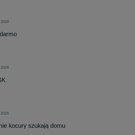
a 2026
 darmo
a 2026
SK
a 2026
tnie kocury szukają domu