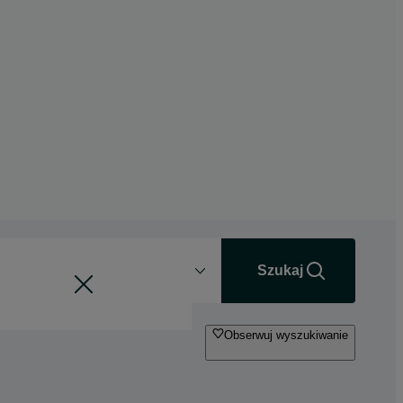
Odległość
+0 km
Szukaj
Obserwuj wyszukiwanie