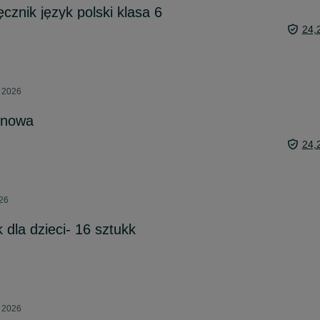
cznik język polski klasa 6
24,
a 2026
onowa
24,
026
dla dzieci- 16 sztukk
a 2026