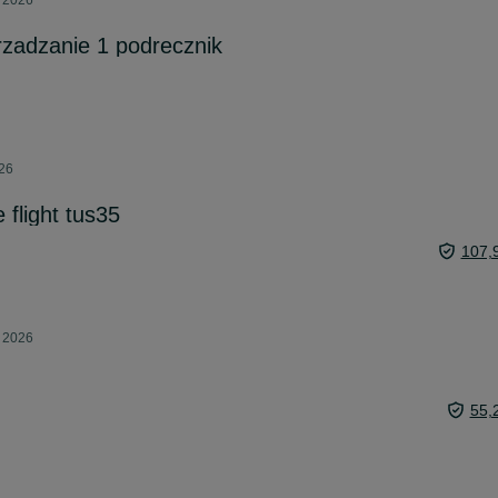
a 2026
arzadzanie 1 podrecznik
026
flight tus35
107,
a 2026
55,