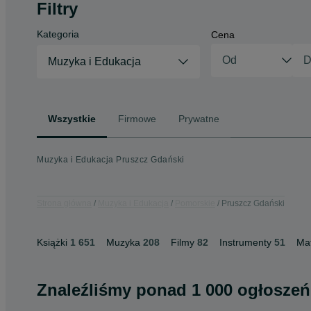
Filtry
Kategoria
Cena
Muzyka i Edukacja
Wszystkie
Firmowe
Prywatne
Muzyka i Edukacja Pruszcz Gdański
Strona główna
Muzyka i Edukacja
Pomorskie
Pruszcz Gdański
Książki
1 651
Muzyka
208
Filmy
82
Instrumenty
51
Mat
Znaleźliśmy
ponad
1 000 ogłoszeń