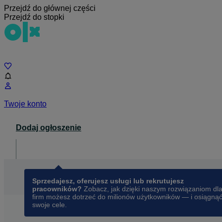
Przejdź do głównej części
Przejdź do stopki
Czat
Twoje konto
Dodaj ogłoszenie
Dla biznesu
opens in a new tab
Sprzedajesz, oferujesz usługi lub rekrutujesz
pracowników?
Zobacz, jak dzięki naszym rozwiązaniom dl
firm możesz dotrzeć do milionów użytkowników — i osiągną
swoje cele.