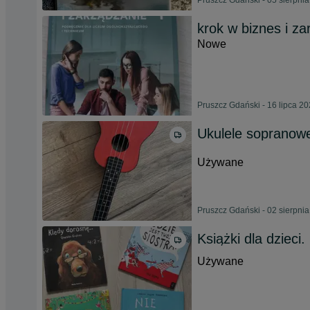
Pruszcz Gdański - 05 sierpni
krok w biznes i z
Nowe
Pruszcz Gdański - 16 lipca 2
Ukulele sopranowe 
Używane
Pruszcz Gdański - 02 sierpni
Książki dla dzieci.
Używane