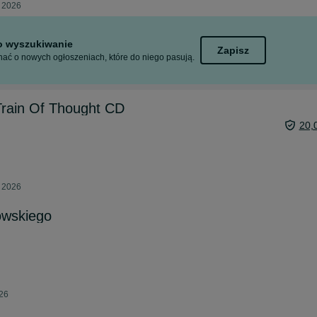
a 2026
to wyszukiwanie
Zapisz
ać o nowych ogłoszeniach, które do niego pasują.
Train Of Thought CD
20,
a 2026
owskiego
026