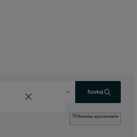
Odległość
+0 km
Szukaj
Obserwuj wyszukiwanie