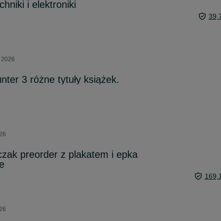
niki i elektroniki
39,
a 2026
ter 3 różne tytuły książek.
026
zak preorder z plakatem i epka
e
169,
026