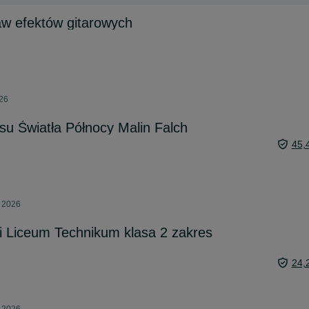
taw efektów gitarowych
026
su Światła Północy Malin Falch
45,
a 2026
ki Liceum Technikum klasa 2 zakres
24,