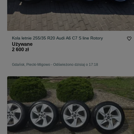
Kola letnie 255/35 R20 Audi A6 C7 S line Rotory
Używane
2 600 zł
Gdańsk, Piecki-Migowo
-
Odświeżono dzisiaj o 17:18