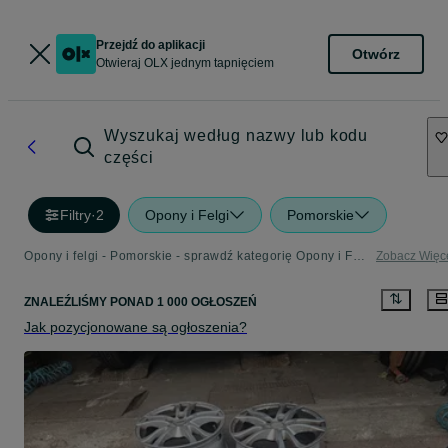
Przejdź do aplikacji
Otwórz
Otwieraj OLX jednym tapnięciem
Wyszukaj według nazwy lub kodu
części
Filtry
·
2
Opony i Felgi
Pomorskie
Opony i felgi - Pomorskie - sprawdź kategorię Opony i Felgi
Zobacz Więc
ZNALEŹLIŚMY
PONAD
1 000 OGŁOSZEŃ
Jak pozycjonowane są ogłoszenia?