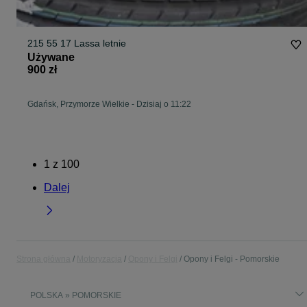
215 55 17 Lassa letnie
Używane
900 zł
Gdańsk, Przymorze Wielkie
-
Dzisiaj o 11:22
1
z
100
Dalej
Strona główna
Motoryzacja
Opony i Felgi
Opony i Felgi - Pomorskie
POLSKA » POMORSKIE