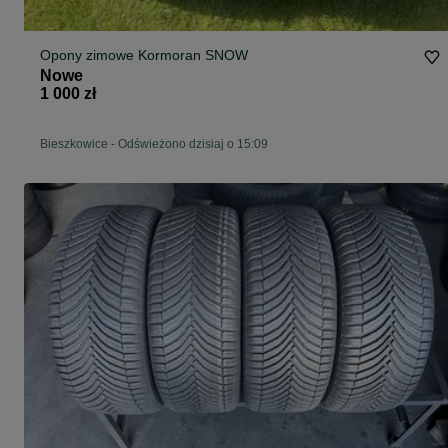
Opony zimowe Kormoran SNOW
Nowe
1 000 zł
Bieszkowice
-
Odświeżono dzisiaj o 15:09