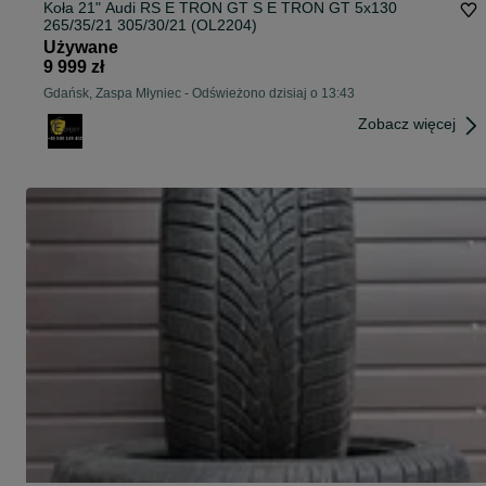
Koła 21" Audi RS E TRON GT S E TRON GT 5x130
265/35/21 305/30/21 (OL2204)
Używane
9 999 zł
Gdańsk, Zaspa Młyniec
-
Odświeżono dzisiaj o 13:43
Zobacz więcej