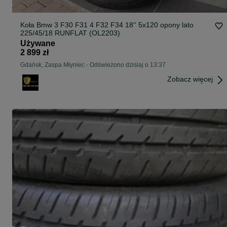
Koła Bmw 3 F30 F31 4 F32 F34 18'' 5x120 opony lato
225/45/18 RUNFLAT (OL2203)
Używane
2 899 zł
Gdańsk, Zaspa Młyniec
-
Odświeżono dzisiaj o 13:37
Zobacz więcej