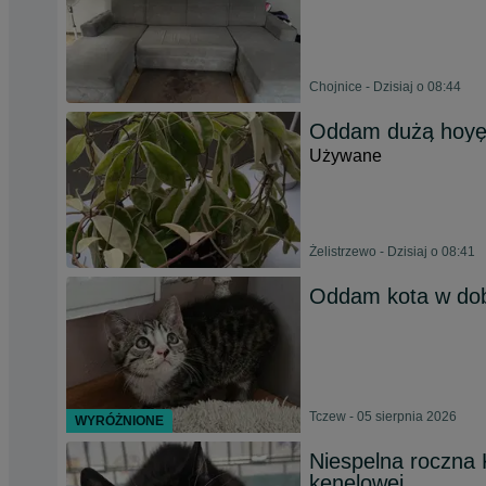
Chojnice - Dzisiaj o 08:44
Oddam dużą hoyę 
Używane
Żelistrzewo - Dzisiaj o 08:41
Oddam kota w dob
Tczew - 05 sierpnia 2026
WYRÓŻNIONE
Niespelna roczna
kenelowej