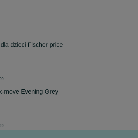
la dzieci Fischer price
:00
 x-move Evening Grey
:59