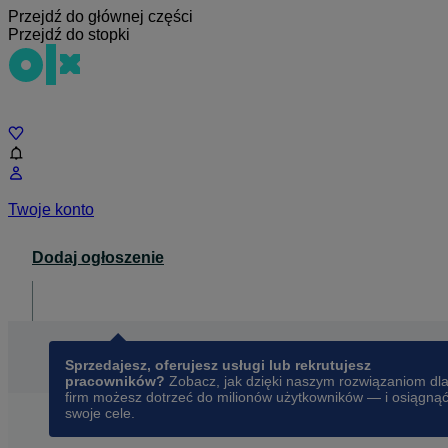
Przejdź do głównej części
Przejdź do stopki
Czat
Twoje konto
Dodaj ogłoszenie
Dla biznesu
opens in a new tab
Sprzedajesz, oferujesz usługi lub rekrutujesz
pracowników?
Zobacz, jak dzięki naszym rozwiązaniom dl
firm możesz dotrzeć do milionów użytkowników — i osiągną
swoje cele.