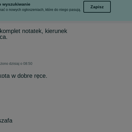
to wyszukiwanie
Zapisz
ać o nowych ogłoszeniach, które do niego pasują.
omplet notatek, kierunek
ca.
żono dzisiaj o 08:50
ota w dobre ręce.
szafa