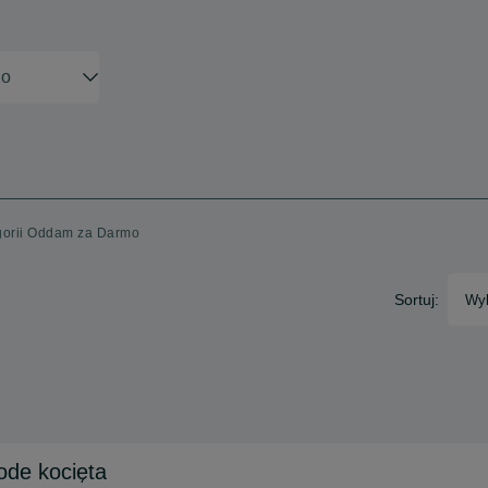
egorii Oddam za Darmo
Sortuj:
Wyb
ode kocięta